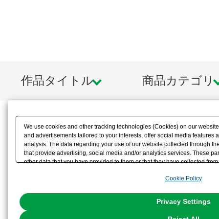
※卓上カレンダー以外の単品販売（
せん。
作品タイトル
商品カテゴリ
We use cookies and other tracking technologies (Cookies) on our website t
and advertisements tailored to your interests, offer social media feature
analysis. The data regarding your use of our website collected through t
that provide advertising, social media and/or analytics services. These p
other data that you have provided to them or that they have collected from 
analyze and optimize advertisements delivered to you by businesses other t
Cookie Policy
the use of all Cookies except for Strictly Necessary Cookies, please click "
with Cookies enabled, please click "OK". To select your preferences for e
You can change your consent or rejection settings at any time via through
Privacy Settings
our
Cookie Policy
or the website footer.