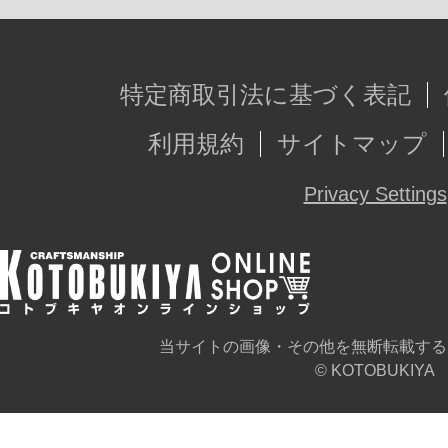
様。
※卓上カレンダーの商品ページはこ
特定商取引法に基づく表記
利用規約
サイトマップ
※各画像は開発中のイメージ画像で
Privacy Settings
異なります。
※こちらの商品は2021年9月開催『
いりすミスティリア！』リリース3周
限定商品です。
当サイトの画像・その他を無断転載する
© KOTOBUKIYA
なお、イベント終了後もコトブキヤ
可能性があります。立川本店での販