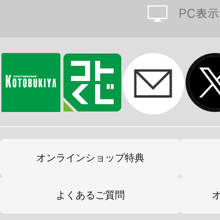
ー”めざし”氏がリリース2周年記念
使用したアクリルクロック。
※単三乾電池：1本使用（乾電池は付
ださい。）
■クリアポスター（A3縦サイズ｜約W29
リリース1～3周年の各イベントにS
の聖装イラストを使用し、リリース3
のクリアポスター。
オンラインショップ特典
■卓上カレンダー（約W180mm×H150
よくあるご質問
「あいりすミスティリア！ 2022年