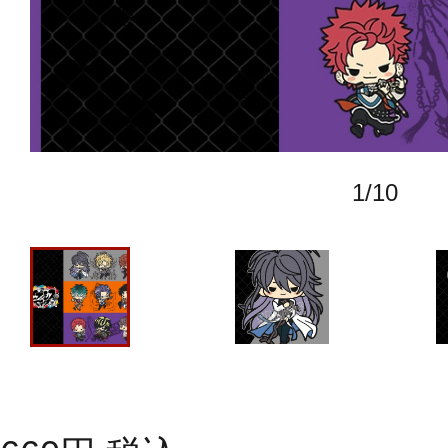
1
/
10