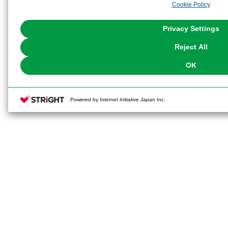
Cookie Policy
the use of all Cookies except for Strictly Necessary Cookies, please click "
with Cookies enabled, please click "OK". To select your preferences for e
You can change your consent or rejection settings at any time via through
Privacy Settings
our
Cookie Policy
or the website footer.
Reject All
OK
Powered by Internet Initiative Japan Inc.