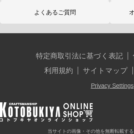
全9種（1袋9個入り）
よくあるご質問
※BOXのお取り扱いでございますが
に入れてお届けとなります。
▼『es fest 13』特設サイトはコチラ
特定商取引法に基づく表記
利用規約
サイトマップ
※『es fest 13 ヒプノシスマイク -Division
Privacy Settings
D.R.B』にて販売する商品となります
※画像は開発中のものです。実際の
当サイトの画像・その他を無断転載する