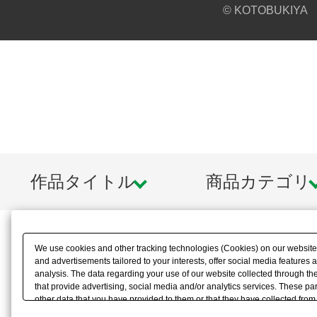
© KOTOBUKIYA
作品タイトル
商品カテゴリ
We use cookies and other tracking technologies (Cookies) on our website t
and advertisements tailored to your interests, offer social media feature
analysis. The data regarding your use of our website collected through t
that provide advertising, social media and/or analytics services. These p
other data that you have provided to them or that they have collected from 
analyze and optimize advertisements delivered to you by businesses other t