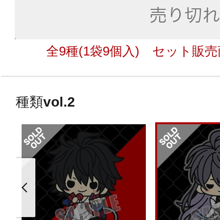
全9種(1袋9個入) セット販
種類
vol.2