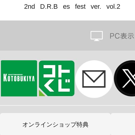
2nd D.R.B es fest ver. vol.2
取り外しが可能。
キャラクター同士を組み合わせたり
することでお楽しみいただけます。
vol.2のラインナップは
神宮寺 寂雷／伊弉冉 一二三／観音坂 
盧笙／天谷奴 零
／波羅夷 空却／四十物 十四／天国 獄
の全9種。
オンラインショップ特典
ブラインド仕様。どれが出るかはお