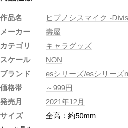
作品名
ヒプノシスマイク -Division
メーカー
壽屋
カテゴリ
キャラグッズ
スケール
NON
ブランド
esシリーズ/esシリーズni
価格帯
～999円
発売月
2021年12月
サイズ
全高：約50mm