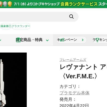
か
爆豪勝己
グラスワンダー
限定商品・特典
キャンペーン
ランキン
フレームアームズ
レヴァナント ア
〈Ver.F.M.E.〉
カテゴリ：
プラモデル本体
発売月：
2022年4月22日