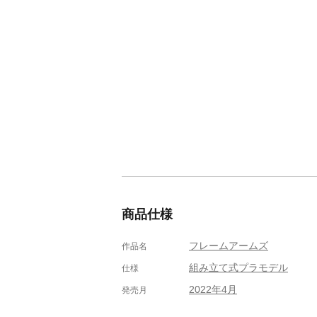
商品仕様
フレームアームズ
作品名
組み立て式プラモデル
仕様
2022年4月
発売月