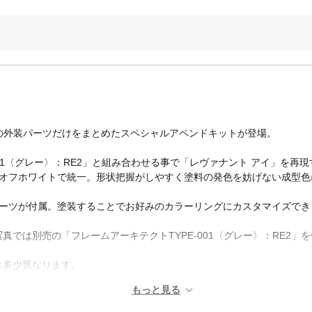
イ」の外装パーツだけをまとめたスペシャルアペンドキットが登場。
001〈グレー〉：RE2」と組み合わせる事で「レヴァナント アイ」を再
をオフホワイトで統一。形状把握がしやすく塗料の発色を妨げない成型色
パーツが付属。塗装することでお好みのカラーリングにカスタマイズでき
では別売の「フレームアーキテクトTYPE-001〈グレー〉：RE2」
は多少異なります。