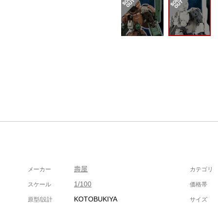
壽屋
メーカー
カテゴリ
1/100
スケール
価格帯
KOTOBUKIYA
原型/設計
サイズ