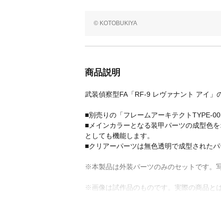
© KOTOBUKIYA
商品説明
武装偵察型FA「RF-9 レヴァナント ア
■別売りの「フレームアーキテクトTYPE-
■メインカラーとなる装甲パーツの成型色
としても機能します。
■クリアーパーツは無色透明で成型された
※本製品は外装パーツのみのセットです。写真
※画像は試作品のものです。実際の商品と