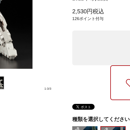
2,530
円
税込
126
ポイント付与
1
-
3
/
3
種類を選択してください