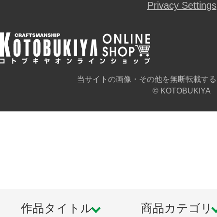
Privacy Settings
※付属のフィギュアは未塗装状態に
・なっちんシリーズ専用成型色の「ウ
ネードランチャー・ダガー（生産終
ん」の武器持ち手に装備できます。
当サイトの画像・その他を無断転載する
・「なっちん」の成型色はオリジナル
© KOTOBUKIYA
んの監修により、本体のグリーン2色
デート。従来の「なっちん」と並べ
しめる仕様になっています。
・キットのランナーは7色で色分けさ
立てただけでも設定に近いカラーリ
・全身18ヶ所に3mm径ジョイント（穴
作品タイトル
商品カテゴリ