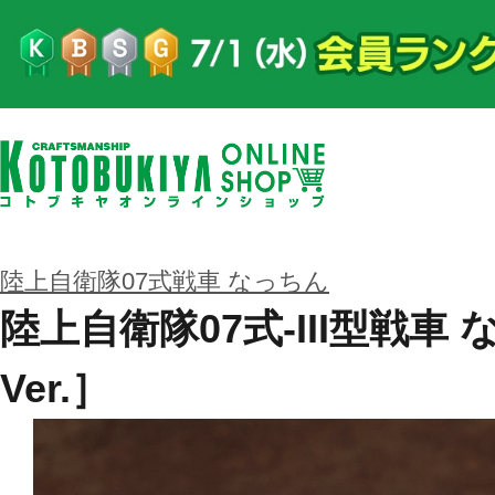
陸上自衛隊07式戦車 なっちん
陸上自衛隊07式-III型戦車
Ver.］