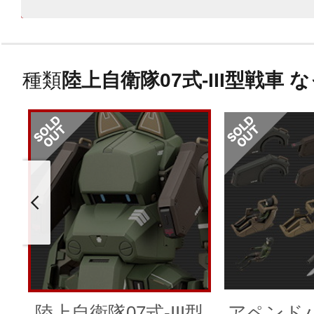
種類
陸上自衛隊07式-III型戦車 な
陸上自衛隊07式-III型
アペンド