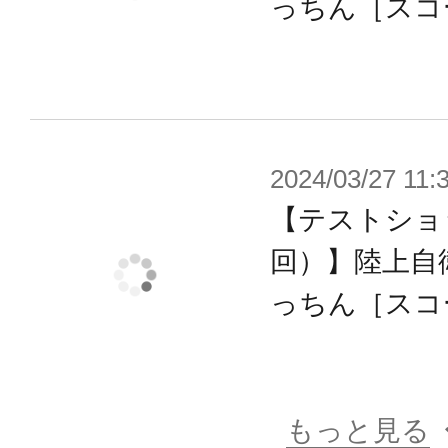
っちん［スコー
ナツキとなっちんだけが「認識」で
二人はその理由を求めながら世界を
と動き始める。
【機体設定】
2024/03/27 11:
高度未来予測型サポートAIを搭載し
【テストショ
07式複合耐熱装甲を採用し、新型の
回）】陸上自衛
動時間が飛躍的に向上。
っちん［スコー
超高感度センサー・強化型通信機等
『索敵ユニット』、貫通力に優れた
量タイプの『肩部ライトシールド』
もっと見る
身のマルチジョイントを活かした様