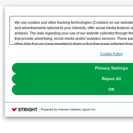
どのパーツを使用することで、「な
できます。
We use cookies and other tracking technologies (Cookies) on our website t
・「目のパネルパーツ（正面目線）
and advertisements tailored to your interests, offer social media feature
analysis. The data regarding your use of our website collected through t
りのブラックが塗装済みの仕様。
that provide advertising, social media and/or analytics services. These p
other data that you have provided to them or that they have collected from 
analyze and optimize advertisements delivered to you by businesses other t
・交換用の「目のパネルパーツ（ブラ
Cookie Policy
the use of all Cookies except for Strictly Necessary Cookies, please click "
with Cookies enabled, please click "OK". To select your preferences for e
付属の水転写デカールを使用するこ
You can change your consent or rejection settings at any time via through
Privacy Settings
our
Cookie Policy
or the website footer.
ます。
Reject All
・「菊理ナツキフィギュア（立ち/座
OK
属の水転写デカールにて再現できま
Powered by Internet Initiative Japan Inc.
【セット内容】
・なっちん本体