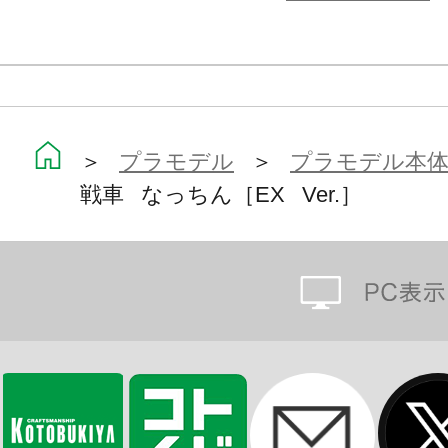
可能。
また『コックピットシート』はマル
を装備した最新型となっており、現用
称『ろく』）III型への互換性も備え
＞
プラモデル
＞
プラモデル本
戦車 なっちん［EX Ver.］
【商品仕様】
・オリジナルデザイナー：moiさん
したCADデータを使用し、新規装備
・全身66ヶ所が可動する、ハイスペ
仕様。
・頭部にネコミミ型の「索敵ユニッ