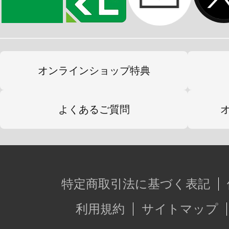
り付けたままでもコックピットハッ
・通常タイプの肩部シールドと差し
ルド」を装備。シールドの基部が上
ルガンのハッチが開閉可能。
オンラインショップ特典
・「なっちん」本体のボディに「コ
蔵。シートは「なっちん」本体を組
よくあるご質問
ができる仕様です。
・パイロットの「菊理ナツキフィギ
「コックピットシート」にセットが
特定商取引法に基づく表記
と「素顔」の2種の頭部を選択できま
・「菊理ナツキフィギュア（立ち）
利用規約
サイトマップ
属するスペシャルアイテムとなりま