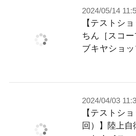
2024/05/14 11:
り前のように使い暮らしていた。
日本の陸上自衛隊では、世界に先駆け
【テストショ
を実装した新型ジリツ戦車を導入。
ちん［スコープ
そのほとんど人と変わらない人格と
ブキヤショッ
隊員達からむしろ敬遠されていたが、
分の乗機を『なっちん』と名付け、
た。
ある日、任務中のナツキとなっちん
2024/04/03 11:
界の書き換え』現象に遭遇。自分達の
【テストショ
んされ、結果として『今の世界』が
回）】陸上自衛
――。