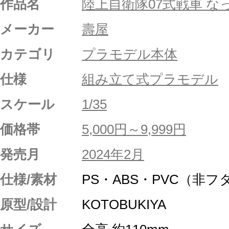
作品名
陸上自衛隊07式戦車 な
メーカー
壽屋
カテゴリ
プラモデル本体
仕様
組み立て式プラモデル
スケール
1/35
価格帯
5,000円～9,999円
発売月
2024年2月
仕様/素材
PS・ABS・PVC（非フ
原型/設計
KOTOBUKIYA