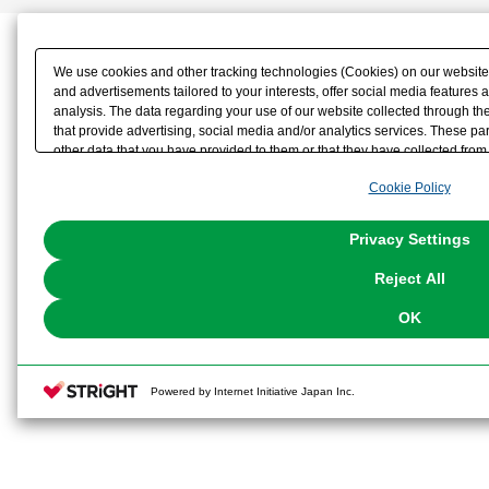
We use cookies and other tracking technologies (Cookies) on our website t
and advertisements tailored to your interests, offer social media feature
analysis. The data regarding your use of our website collected through t
that provide advertising, social media and/or analytics services. These p
other data that you have provided to them or that they have collected from 
analyze and optimize advertisements delivered to you by businesses other t
Cookie Policy
the use of all Cookies except for Strictly Necessary Cookies, please click "
with Cookies enabled, please click "OK". To select your preferences for e
You can change your consent or rejection settings at any time via through
Privacy Settings
our
Cookie Policy
or the website footer.
Reject All
OK
Powered by Internet Initiative Japan Inc.