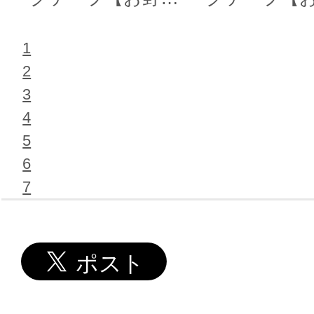
テープ風①】
テープ風
1
2
3
4
5
6
7