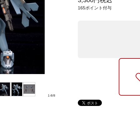
3,300
円
税込
165
ポイント付与
1
-
8
/
8