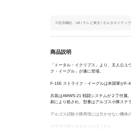
©吉宗鋼紀・ixtl / テレビ東京 / オルタネイテ
商品説明
「トータル・イクリプス」より、主人公ユウ
ク・イーグル」が遂に登場。
F-15E ストライク・イーグルは米国軍
兵装はAMWS-21 戦闘システムが２丁付属
刷により処され、型番はアルゴス小隊ステ
アルゴス試験小隊再現には欠かせない機体
マブラヴポータルサイトはこちら