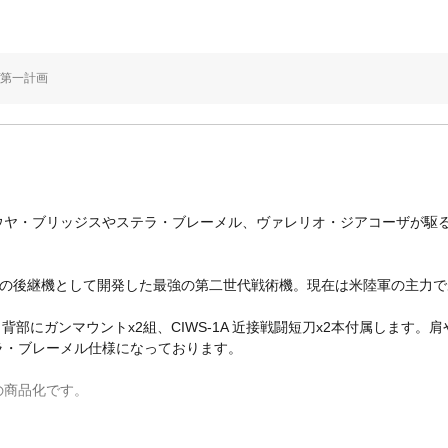
ィヴ第一計画
ヤ・ブリッジスやステラ・ブレーメル、ヴァレリオ・ジアコーザが駆る第
がF-4の後継機として開発した最強の第二世代戦術機。現在は米陸軍の主
。背部にガンマウントx2組、CIWS-1A 近接戦闘短刀x2本付属しま
ラ・ブレーメル仕様になっております。
の商品化です。