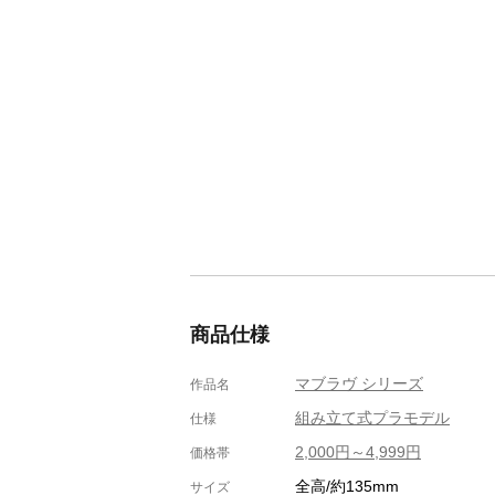
商品仕様
マブラヴ シリーズ
作品名
組み立て式プラモデル
仕様
2,000円～4,999円
価格帯
全高/約135mm
サイズ