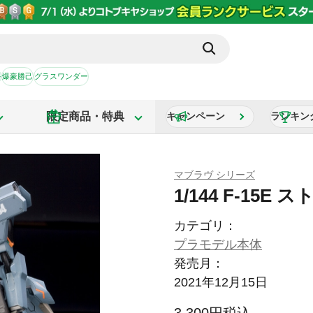
か
爆豪勝己
グラスワンダー
限定商品・特典
キャンペーン
ランキン
マブラヴ シリーズ
1/144 F-15
カテゴリ：
プラモデル本体
発売月：
2021年12月15日