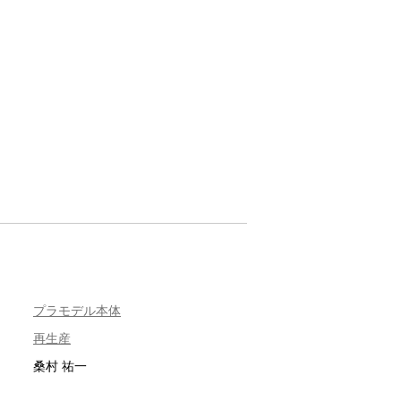
プラモデル本体
再生産
桑村 祐一