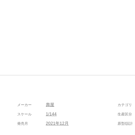
壽屋
メーカー
カテゴリ
1/144
スケール
生産区分
2021年12月
発売月
原型/設計