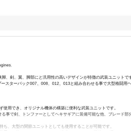
ngines.
ら挟脚、剣、翼、脚部にと汎用性の高いデザインが特徴の武装ユニットで
スターパック007、008、012、013と組み合わせる事で大型格闘
わず使用でき、オリジナル機体の構築に便利な武装ユニットです。
付ける事で剣、トンファーとしてヘキサギアに装備可能な他、ブレード部
を持ち、大型の関節ユニットとしても使用することが可能です。