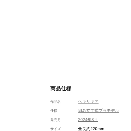
商品仕様
ヘキサギア
作品名
組み立て式プラモデル
仕様
2024年3月
発売月
全長約220mm
サイズ