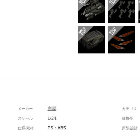
壽屋
メーカー
カテゴリ
1/24
スケール
価格帯
PS・ABS
仕様/素材
原型/設計