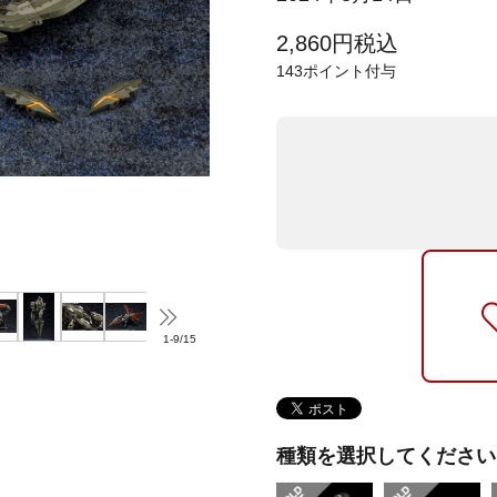
2,860
円
税込
143
ポイント付与
1
-
9
/
15
種類を選択してください