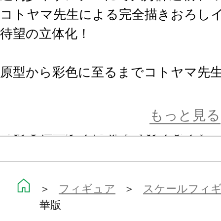
コトヤマ先生による完全描きおろし
待望の立体化！
原型から彩色に至るまでコトヤマ先
本アイテムはファン待望の逸品とな
髪の毛はクリアーパーツを採用し、
もっと見る
のある仕上がりになっております。
さらに体躯に至っては、コトヤマ先
く再現しました。
あばらなどの骨格にこだわり、美し
＞
フィギュア
＞
スケールフィ
華版