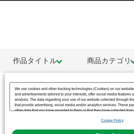
作品タイトル
商品カテゴリ
We use cookies and other tracking technologies (Cookies) on our website t
and advertisements tailored to your interests, offer social media feature
analysis. The data regarding your use of our website collected through t
that provide advertising, social media and/or analytics services. These p
other data that you have provided to them or that they have collected from 
analyze and optimize advertisements delivered to you by businesses other t
Cookie Policy
the use of all Cookies except for Strictly Necessary Cookies, please click "
with Cookies enabled, please click "OK". To select your preferences for e
You can change your consent or rejection settings at any time via through