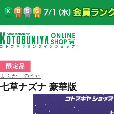
よふかしのうた
七草ナズナ 豪華版