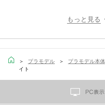
既存『M.S.G』『フレームアームズ
ール』『ヘキサギア』『創彩少女庭
もっと見る
リーズ等と各部併用が可能。
【メガミデバイスとは】
＞
プラモデル
＞
プラモデル本
全高14cmの自立型フィギュアロボ
イト
しむように作って、改造して、戦わせ
のバトルホビー”を想定したプラモデ
可動フィギュアの第一人者、浅井真紀
シリーズ”をコアとし、キャラクター