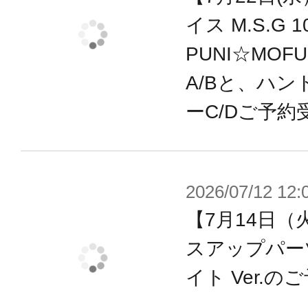
な素体としても組み立てることがで
イス M.S.G
梱。
PUNI☆MOF
・3種の塗装済み顔パーツに加えディ
A/Bと、ハン
付属。
ーC/Dご予約
・アーマーを身に着けた「武装モー
「素体モード」をパーツ差し替えで
・3種の手首は全てプラ製で、武器持
2026/07/12 12:
リップ両方に対応した形状で挿し込
【7月14日（
きます。
スアップパー
・新設計の専用スタンドが付属。従
りサポートします。
イト Ver.
・各部に配置された3mm径のジョイ