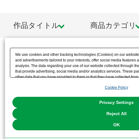
作品タイトル
商品カテゴリ
We use cookies and other tracking technologies (Cookies) on our website t
and advertisements tailored to your interests, offer social media feature
analysis. The data regarding your use of our website collected through t
that provide advertising, social media and/or analytics services. These p
other data that you have provided to them or that they have collected from 
analyze and optimize advertisements delivered to you by businesses other t
Cookie Policy
the use of all Cookies except for Strictly Necessary Cookies, please click "
with Cookies enabled, please click "OK". To select your preferences for e
You can change your consent or rejection settings at any time via through
Privacy Settings
our
Cookie Policy
or the website footer.
Reject All
OK