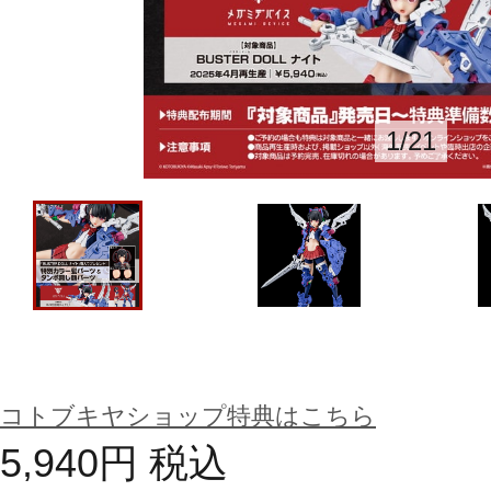
1
/
21
コトブキヤショップ特典はこちら
5,940
円
税込