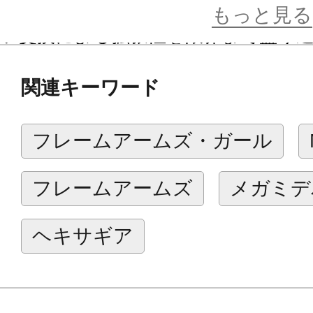
それぞれのパーツ構造を一から見直
もっと見る
ツ交換による拡張性を限界まで盛り
もちろんプロポーションもアップデ
関連キーワード
ンとなり、これまでメガミデバイス
皆様に新鮮な驚きを感じていただけ
フレームアームズ・ガール
その新素体に合わせてデザイン設計された
トはコンセプトデザインをメガミデ
フレームアームズ
メガミデ
鳥山とりを氏が担当、メカニックデ
氏自らが行っているため、従来のメ
ヘキサギア
よりシステマチックに組み立て、カ
されています。