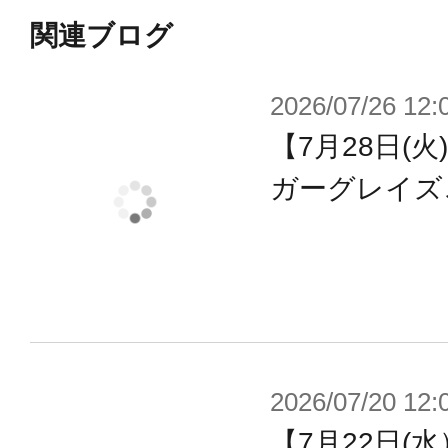
キャラクターデザインは美麗なイラ
関連ブログ
氏が担当し新シリーズに華を添えま
2026/07/26 12:
全てのパーツに新鮮さと将来性が込められ
【7月28日(
イトをぜひ手に取っていただけます
ガーグレイズ
【付属品/ギミック】
・完全新設計の「マシニーカ Block
み立てやすさと美しさを極限まで追
・多重装甲のようにレイヤー構造化
ョイント穴を持つ拡張性に優れるパ
2026/07/20 12:
・ブレザーをイメージしたコスチュ
【7月22日(