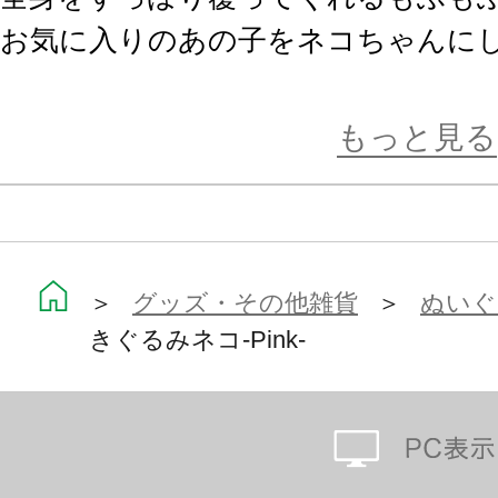
お気に入りのあの子をネコちゃんにし
気分にあわせて毎日お着換えさせて
もっと見る
そのまま着せたり、自分だけのアレ
可愛く着飾って、ぴたぬいライフを
*:゜☆
＞
グッズ・その他雑貨
＞
ぬいぐ
きぐるみネコ-Pink-
ぴたぬいとは…