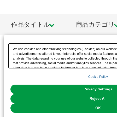
作品タイトル
商品カテゴリ
We use cookies and other tracking technologies (Cookies) on our website t
and advertisements tailored to your interests, offer social media feature
analysis. The data regarding your use of our website collected through t
that provide advertising, social media and/or analytics services. These p
other data that you have provided to them or that they have collected from 
analyze and optimize advertisements delivered to you by businesses other t
Cookie Policy
the use of all Cookies except for Strictly Necessary Cookies, please click "
with Cookies enabled, please click "OK". To select your preferences for e
You can change your consent or rejection settings at any time via through
Privacy Settings
our
Cookie Policy
or the website footer.
Reject All
OK