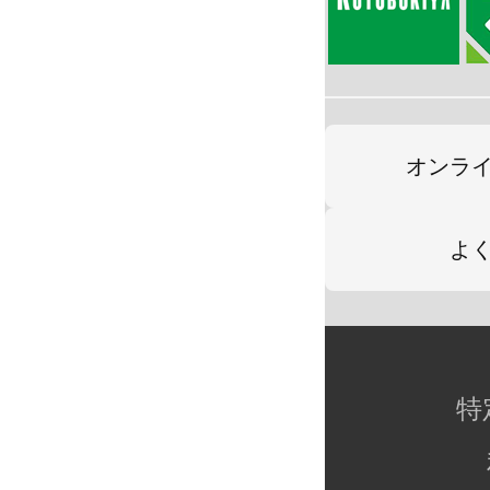
オンラ
よ
特