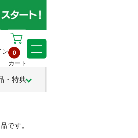
イン
0
カート
品・特典
商品です。