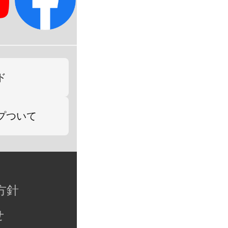
ド
プついて
方針
せ