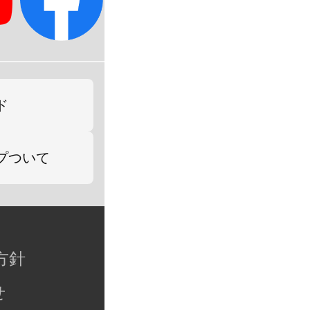
ド
プついて
方針
せ