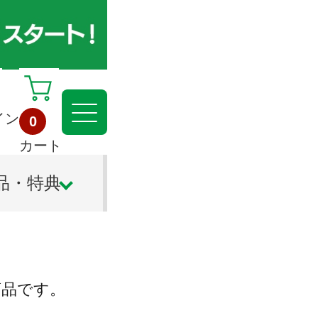
イン
0
カート
品・特典
商品です。