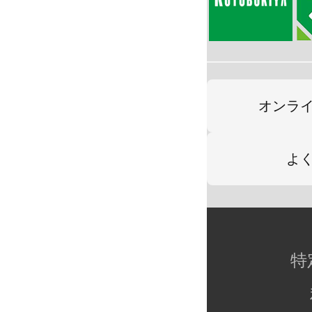
オンラ
よ
特