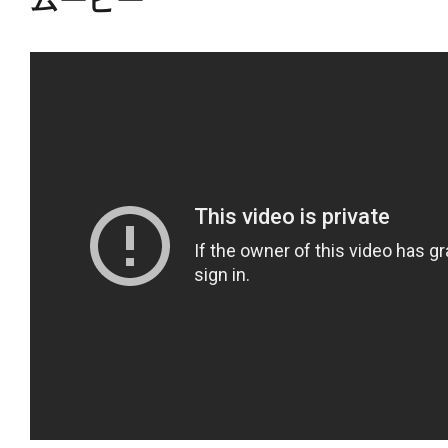
ムービー
山下しゅんや氏がBISHOUJO姿にア
愛するサイバトロン(AUTOBOT)の
「わたしにいい考えがある！」とお
ーダーらしさも感じられる姿です。
ゆるいお団子ヘアにアレンジされた
に代わったコンテナ部分を筆頭に、
オリジナルデザインの印象を大事に
ザイン。
ブーツやベルトなどの細部も注目で
で、バトルマスクを着用し、更に凛
ベースはメタリック塗装がまぶしい
マーク。