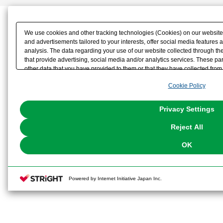
We use cookies and other tracking technologies (Cookies) on our website t
and advertisements tailored to your interests, offer social media feature
analysis. The data regarding your use of our website collected through t
that provide advertising, social media and/or analytics services. These p
other data that you have provided to them or that they have collected from 
analyze and optimize advertisements delivered to you by businesses other t
Cookie Policy
the use of all Cookies except for Strictly Necessary Cookies, please click "
with Cookies enabled, please click "OK". To select your preferences for e
You can change your consent or rejection settings at any time via through
Privacy Settings
our
Cookie Policy
or the website footer.
Reject All
OK
Powered by Internet Initiative Japan Inc.