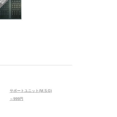
サポートユニット(M.S.G)
～999円