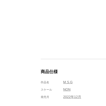
商品仕様
M.S.G
作品名
NON
スケール
2022年12月
発売月