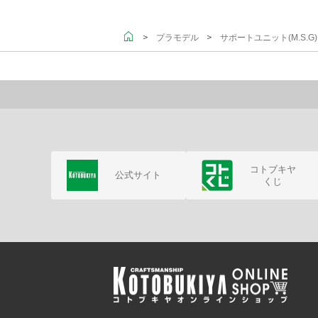
＞
＞
プラモデル
サポートユニット(M.S.
コトブキヤ
公式サイト
くじ