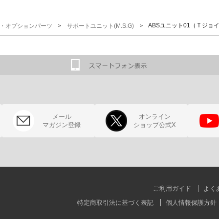
＞
＞ ABSユニット01（Ｔジョ
G)・オプションパーツ
サポートユニット(M.S.G)
メール
オンライン
マガジン登録
ショップ公式X
ご利用ガイド
よく
特定商取引法に基づく表記
個人情報保護方針