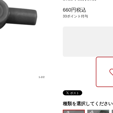
660
円
税込
33
ポイント付与
1
-
2
/
2
種類を選択してください