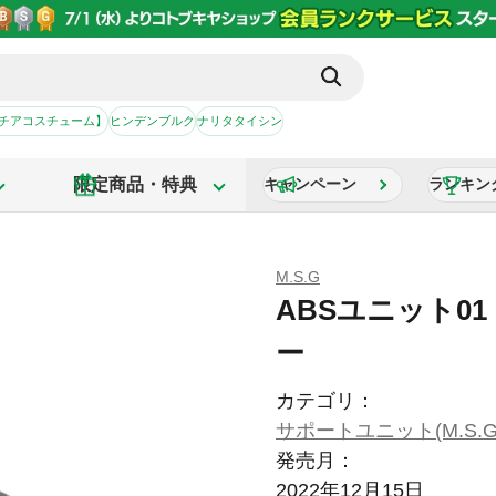
【チアコスチューム】
ヒンデンブルク
ナリタタイシン
限定商品・特典
キャンペーン
ランキン
M.S.G
ABSユニット0
ー
カテゴリ：
サポートユニット(M.S.G
発売月：
2022年12月15日