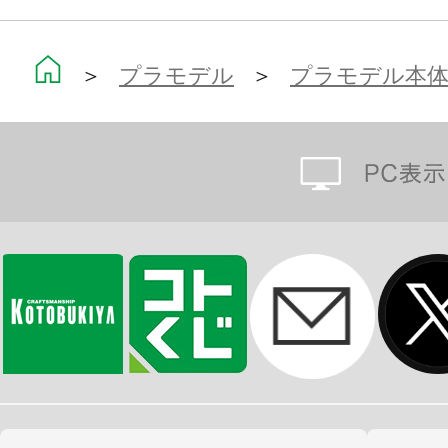
全高14cmの自立型フィギュアロボ
しむように作って、改造して、戦わせ
＞
プラモデル
＞
プラモデル本
のバトルホビー”を想定したプラモデ
可動フィギュアの第一人者、浅井真紀
カ”をコアとし、キャラクター＆メカ
ーが手掛けてまいります。
成型色は色分けがされ、顔はタンポ
ただけでイメージに近い仕上がりに
3mm径のジョイント穴の採用で、シ
はもちろんのこと、すでに発売済み
パーツの多くと組み合わせて遊ぶこ