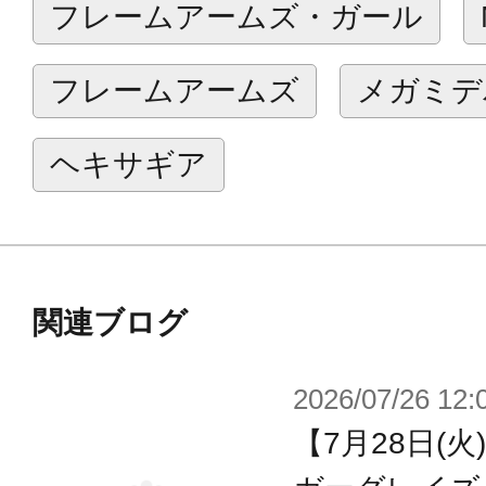
フレームアームズ・ガール
つつ更なる新規造形パーツをワンセ
なメガミです。
フレームアームズ
メガミデ
九尾の色替えに留まらないプレーバ
い。
ヘキサギア
メガミデバイスは可動美少女素体に
して楽しむ組み立て式プラモデルシ
デザインはもちろんNidy-2D-氏が担
関連ブログ
浅井真紀氏設計による“マシニーカ”
2026/07/26 12:
美しいポージングが可能です。
【7月28日(
新表情はメガミデバイスディーラー