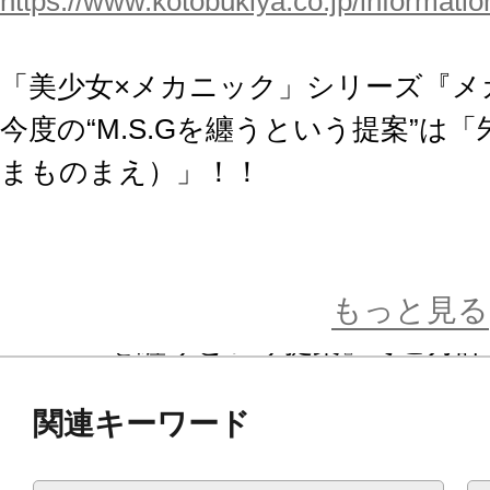
https://www.kotobukiya.co.jp/informati
「美少女×メカニック」シリーズ『メ
今度の“M.S.Gを纏うという提案”は
まものまえ）」！！
“M.S.Gを纏うという提案 再び”
もっと見る
『M.S.Gを纏うという提案』でご好
尾」が、九尾の狐の化身である伝説
関連キーワード
チーフとしたメガミデバイスとなっ
「朱羅弓兵」をベースに「朱羅九尾