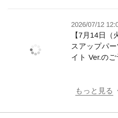
ポーズが自然にキマります。
・多彩な武器パーツ、ジョイントパ
2026/07/12 12:
ットシーンを想定して遊ぶことがで
【7月14日（
・各部に配置された3mm径のジョイ
スアップパー
既存『M.S.G』『フレームアームズ
ール』『ヘキサギア』『創彩少女庭
イト Ver.
可能。
・瞳、マーキングなどのデカールが
もっと見る
【メガミデバイスとは】