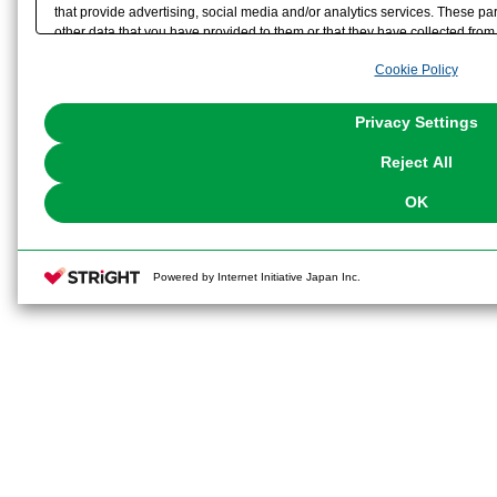
that provide advertising, social media and/or analytics services. These p
other data that you have provided to them or that they have collected from 
analyze and optimize advertisements delivered to you by businesses other t
Cookie Policy
the use of all Cookies except for Strictly Necessary Cookies, please click "
with Cookies enabled, please click "OK". To select your preferences for e
You can change your consent or rejection settings at any time via through
Privacy Settings
our
Cookie Policy
or the website footer.
Reject All
OK
Powered by Internet Initiative Japan Inc.