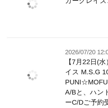
細なアイプリントが実現しました。
ガーグレイズ
【付属品/ギミック】
・頭部アクセサリー、神道をモチー
規パーツは追加金型で再現。
・既存パーツは独自の成型色を設定
2026/07/20 12:
褐色のスキンカラーを採用しました
【7月22日(
・素体モードの腕脚は褐色のスキン
イス M.S.G
・新規デザインの3種の塗装済み顔パ
PUNI☆MOF
・アーマーを身に着けた「武装モー
A/Bと、ハン
「素体モード」をパーツ差し替えで
ーC/Dご予約
・“マシニーカ”素体驚異の可動範囲