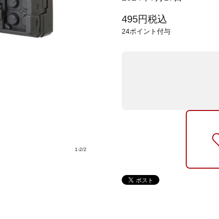
495
円
税込
24
ポイント付与
1
-
2
/
2