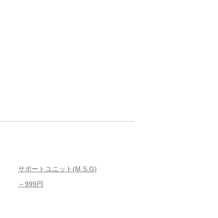
サポートユニット(M.S.G)
～999円