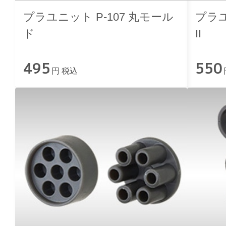
プラユニット P-107 丸モール
プラユ
ド
II
495
550
円 税込