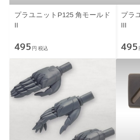
プラユニットP125 角モールド
プラユ
II
III
495
495
円 税込