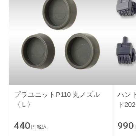
プラユニットP110 丸ノズル
ハン
〈Ｌ〉
ド202
440
990
円 税込