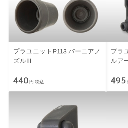
プラユニットP113 バーニアノ
プラユ
ズルIII
ルア
440
495
円 税込