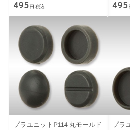
495
495
円 税込
プラユニットP114 丸モールド
プラユ