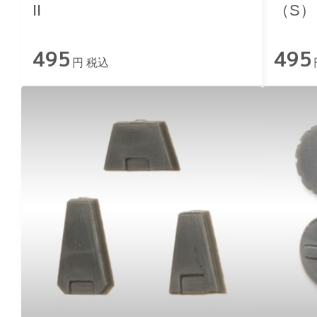
II
（S）
495
495
円 税込