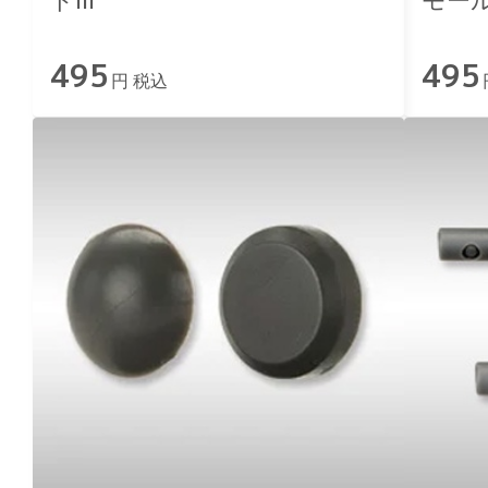
ドIII
モール
495
495
円 税込