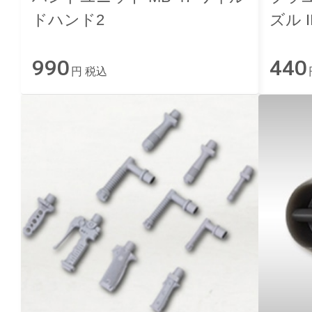
ドハンド2
ズル I
990
440
円 税込