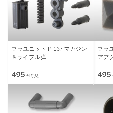
プラユニット P-137 マガジン
プラユ
＆ライフル弾
アア
495
495
円 税込