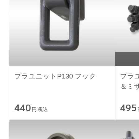
プラユニットP130 フック
プラユ
＆ミ
440
495
円 税込