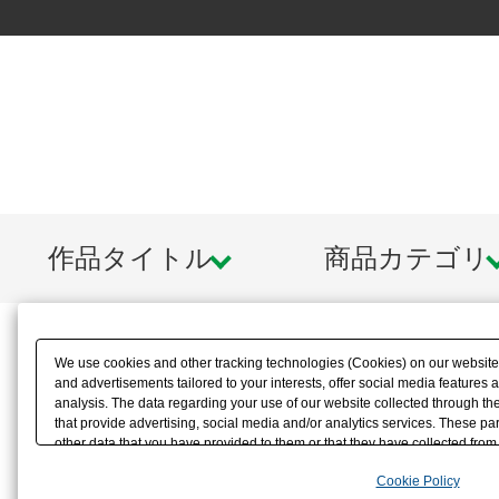
作品タイトル
商品カテゴリ
We use cookies and other tracking technologies (Cookies) on our website t
and advertisements tailored to your interests, offer social media feature
analysis. The data regarding your use of our website collected through t
that provide advertising, social media and/or analytics services. These p
other data that you have provided to them or that they have collected from 
analyze and optimize advertisements delivered to you by businesses other t
Cookie Policy
the use of all Cookies except for Strictly Necessary Cookies, please click "