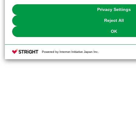
with Cookies enabled, please click "OK". To select your preferences for e
You can change your consent or rejection settings at any time via through
Privacy Settings
our
Cookie Policy
or the website footer.
Reject All
OK
Powered by Internet Initiative Japan Inc.