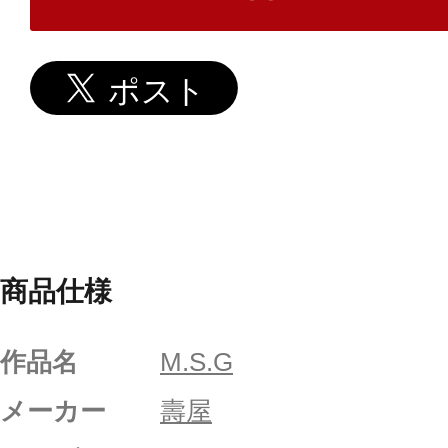
商品仕様
作品名
M.S.G
メーカー
壽屋