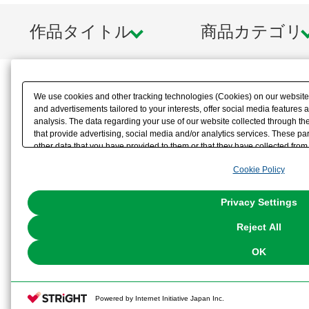
作品タイトル
商品カテゴリ
We use cookies and other tracking technologies (Cookies) on our website t
and advertisements tailored to your interests, offer social media feature
analysis. The data regarding your use of our website collected through t
that provide advertising, social media and/or analytics services. These p
other data that you have provided to them or that they have collected from 
analyze and optimize advertisements delivered to you by businesses other t
Cookie Policy
the use of all Cookies except for Strictly Necessary Cookies, please click "
with Cookies enabled, please click "OK". To select your preferences for e
You can change your consent or rejection settings at any time via through
Privacy Settings
our
Cookie Policy
or the website footer.
Reject All
OK
Powered by Internet Initiative Japan Inc.