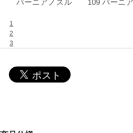
バーニアノズル
109 バーニ
ル II
1
2
3