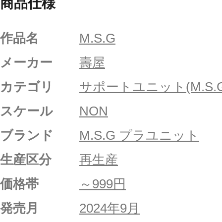
商品仕様
作品名
M.S.G
メーカー
壽屋
カテゴリ
サポートユニット(M.S.G
スケール
NON
ブランド
M.S.G プラユニット
生産区分
再生産
価格帯
～999円
発売月
2024年9月