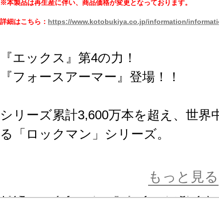
※本製品は再生産に伴い、商品価格が変更となっております。
詳細はこちら：
https://www.kotobukiya.co.jp/information/informat
『エックス』第4の力！
『フォースアーマー』登場！！
シリーズ累計3,600万本を超え、世
る「ロックマン」シリーズ。
そして数ある派生作品の中でもスピ
深みのある世界観が人気を博し、新
もっと見る
れた『ロックマンX』シリーズより、
人公『エックス』が強化パーツをま