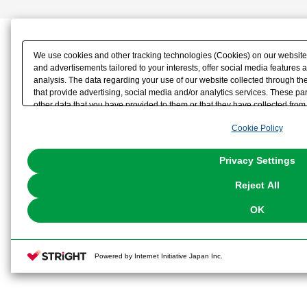
We use cookies and other tracking technologies (Cookies) on our website t
and advertisements tailored to your interests, offer social media feature
analysis. The data regarding your use of our website collected through t
that provide advertising, social media and/or analytics services. These p
other data that you have provided to them or that they have collected from 
analyze and optimize advertisements delivered to you by businesses other t
Cookie Policy
the use of all Cookies except for Strictly Necessary Cookies, please click "
with Cookies enabled, please click "OK". To select your preferences for e
You can change your consent or rejection settings at any time via through
Privacy Settings
our
Cookie Policy
or the website footer.
Reject All
OK
Powered by Internet Initiative Japan Inc.