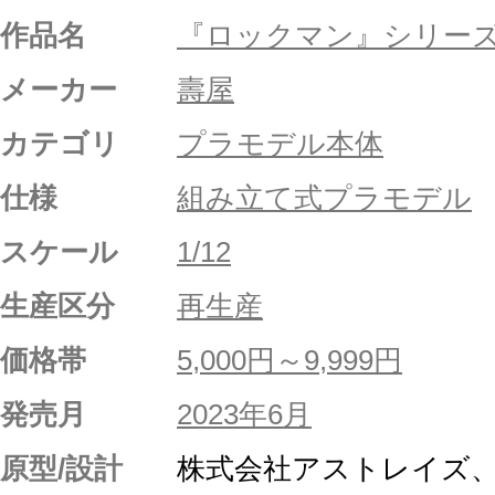
作品名
『ロックマン』シリー
メーカー
壽屋
カテゴリ
プラモデル本体
仕様
組み立て式プラモデル
スケール
1/12
生産区分
再生産
価格帯
5,000円～9,999円
発売月
2023年6月
原型/設計
株式会社アストレイズ、