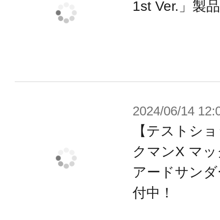
スと組み換えることでゲーム中での
1st Ver.」
現することができ、バスターやハンド
豊富な付属品と合わせて『ロックマン
ションをお楽しみいただけます。
■仕様
2024/06/14 12:
・顔パーツの差し替えにより、3種の
【テストショ
・バスターは差し替えにより左右選
クマンX マ
・ハンドパーツは付属のハンドパー
アードサンダー
・背部の3ｍｍ穴ジョイントにより、別
ライングベース］［ニューフライングベ
付中！
も対応しており、劇中のアクション