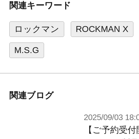
関連キーワード
ー』が、20年以上の時を経て、初の
ロックマン
ROCKMAN X
CAD設計による精密な可動設計と設
ョンを徹底追及した造形により、ゲ
M.S.G
現可能です。
細部までパーツ分割によって色分け
てただけでも劇中の印象に近い『フ
ます。
関連ブログ
新規表情パーツとして、エックスの
表情パーツが付属。
2025/09/03 18:
各部位が第1弾『エックス』と互換性
【ご予約受付