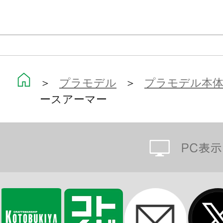
能。
・ヘッド、ボディ、アーム、レッグパ
『エックス』と互換性があり、エッ
ーム中でのパーツ獲得途中の状態を再
＞
プラモデル
＞
プラモデル本
・一部塗装済みマルチカラーキット
ースアーマー
初心者の方も安心して組立てる事が
ーム中のイメージに近い『フォース
・パッケージは、ロックマンXシリ
ンを数多く担当された「水野 佳祐」
■付属品