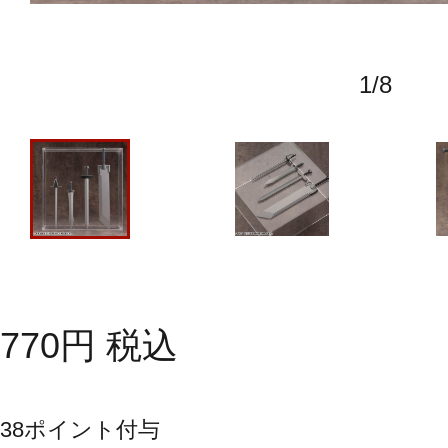
1
/
8
770
円
税込
38
ポイント付与