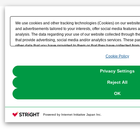
We use cookies and other tracking technologies (Cookies) on our website t
and advertisements tailored to your interests, offer social media feature
analysis. The data regarding your use of our website collected through t
that provide advertising, social media and/or analytics services. These p
other data that you have provided to them or that they have collected from 
analyze and optimize advertisements delivered to you by businesses other t
Cookie Policy
the use of all Cookies except for Strictly Necessary Cookies, please click "
with Cookies enabled, please click "OK". To select your preferences for e
You can change your consent or rejection settings at any time via through
Privacy Settings
our
Cookie Policy
or the website footer.
Reject All
OK
Powered by Internet Initiative Japan Inc.