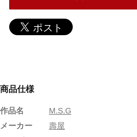
商品仕様
作品名
M.S.G
メーカー
壽屋