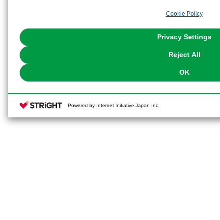
analyze and optimize advertisements delivered to you by businesses other t
Cookie Policy
the use of all Cookies except for Strictly Necessary Cookies, please click "
with Cookies enabled, please click "OK". To select your preferences for e
You can change your consent or rejection settings at any time via through
Privacy Settings
our
Cookie Policy
or the website footer.
Reject All
OK
Powered by Internet Initiative Japan Inc.