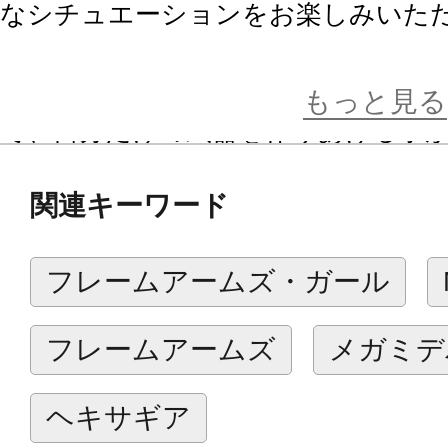
なシチュエーションをお楽しみいた
またハンマーは「鎖鉄球」をモチー
持ち手部分はサーベルと共有になり
もっと見る
で、自分だけの武器を作りあげる事
関連キーワード
※本製品は再生産品となります。
※実際の商品に「ウェポンユニット2
フレームアームズ・ガール
以外の商品は付属しません。
※画像は開発中のものです。実際の
フレームアームズ
メガミデ
※本製品はお客様ご自身で組み立て
ヘキサギア