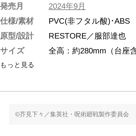
発売月
2024年9月
仕様/素材
PVC(非フタル酸)･ABS
原型/設計
RESTORE／服部達也
サイズ
全高：約280mm（台座
もっと見る
©芥見下々／集英社・呪術廻戦製作委員会