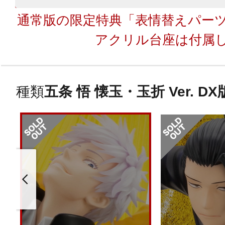
通常版の限定特典「表情替えパー
アクリル台座は付属
種類
五条 悟 懐玉・玉折 Ver. DX