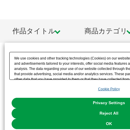
作品タイトル
商品カテゴリ
We use cookies and other tracking technologies (Cookies) on our website t
and advertisements tailored to your interests, offer social media feature
analysis. The data regarding your use of our website collected through t
that provide advertising, social media and/or analytics services. These p
other data that you have provided to them or that they have collected from 
analyze and optimize advertisements delivered to you by businesses other t
Cookie Policy
the use of all Cookies except for Strictly Necessary Cookies, please click "
with Cookies enabled, please click "OK". To select your preferences for e
You can change your consent or rejection settings at any time via through
Privacy Settings
our
Cookie Policy
or the website footer.
Reject All
OK