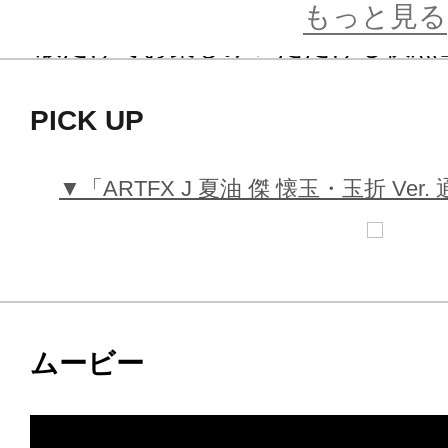
もっと見る
DX版だけでお楽しみいただける伏黒
をイメージしたヴィネット風の台座
PICK UP
パール塗装がほどこされ、神々しさ
っています。
▼「ARTFX J 夏油 傑 懐玉・玉折 Ve
「ARTFX J 夏油 傑 懐玉・玉折 Ve
手元でご鑑賞ください。
※「ARTFX J 五条 悟 懐玉・玉折 V
ムービー
いたしません。
※本商品にはコトブキヤショップで「ART