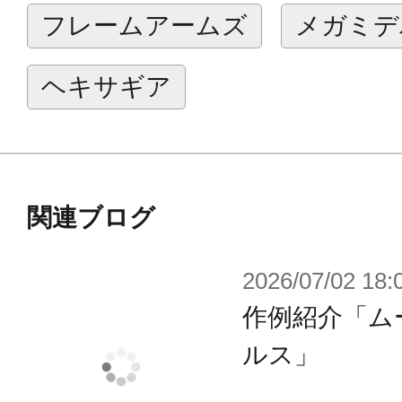
■新規武装パーツとなる「超大型特殊
フレームアームズ
メガミデ
ライドさせ全長を調整できる他、二
事が可能です。またマウントパーツ
ヘキサギア
ドモード以外でも機体に懸架可能で
■コックピットハッチを開閉しガバナ
る事が可能です。シートにはガバナー
ョイントが設置されており、基部を
関連ブログ
バナーに対応します。※一部対応し
2026/07/02 18:
す。
作例紹介「ム
■変形時の形態サポートパーツが付属
をよりしっかりと保持して展示する
ルス」
■人型時、変形時それぞれに対応した