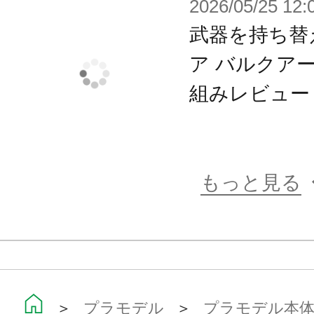
■機体後部のテールライトはクリア
2026/05/25 12:
ドで色分けされています。
武器を持ち替
■全身のヘキサグラムシステムによ
ア バルクア
自由に組み合わせて様々なシルエッ
組みレビュー
可能です。
【付属品】
もっと見る
■本体×1
■超大型特殊戦術双剣「薫風・烈風」×
■プラズマアサルトライフル×2
■手首パーツ3種 各左右分
■大腿部オプションジョイント×2
＞
プラモデル
＞
プラモデル本