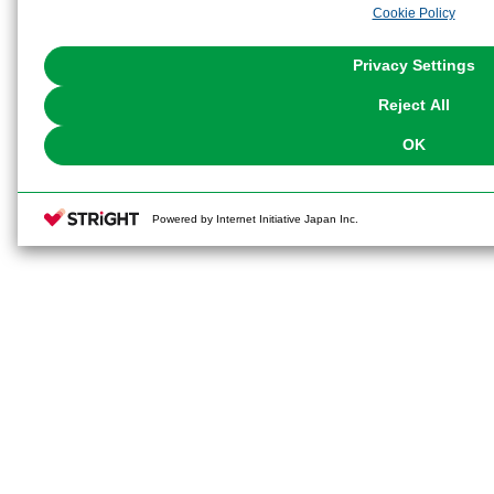
Cookie Policy
the use of all Cookies except for Strictly Necessary Cookies, please click "
with Cookies enabled, please click "OK". To select your preferences for e
You can change your consent or rejection settings at any time via through
Privacy Settings
our
Cookie Policy
or the website footer.
Reject All
OK
Powered by Internet Initiative Japan Inc.