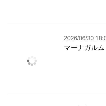
接続用5mmジョイントを持ち、各形
す。
■関節部を新構造とする事で大きく可
ユニットは「握り」「平手」「銃持ち
2026/06/30 18:
します。
マーナガルム
■付属のライフルはグリップ部分を回
ズでの把持が可能です。またレシー
キサグラムジョイントを介して機体
ます。
■爪先部分に格納されたリトラクタブ
クルモード時に展開することができ