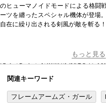
のヒューマノイドモードによる格闘
ーツを纏ったスペシャル機体が登場
自在に繰り出される剣風が敵を斬る
【商品仕様】
■頭頂高240mm（ブレードアンテナ
もっと見る
ための多くの可動箇所が設定されてお
ます。
関連キーワード
■メインとなる人型形態から、陸上で
クルモード、上空からの脅威に対す
フレームアームズ・ガール
プターモードへのシステムコンバー