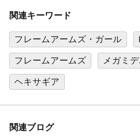
ーカBlock2」対応頭部に既存フェ
関連キーワード
るアダプタコアがセットになった商
お手持ちのChaos ＆ Pretty商品
フレームアームズ・ガール
い。
フレームアームズ
メガミデ
【対応商品】
スキンカラーA： Chaos ＆ Pret
ヘキサギア
グランマ、クイーンオブハート
スキンカラーB： Chaos ＆ Pretty赤
スキンカラーC： Chaos ＆ Prettyア
関連ブログ
【付属品】