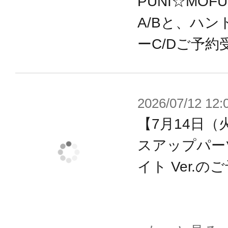
PUNI☆MOF
い。
A/Bと、ハン
※画像は試作品です。実際の商品と
ーC/Dご予約
ます。
※本製品はお客様ご自身で組み立て
2026/07/12 12:
【7月14日（
スアップパー
イト Ver.