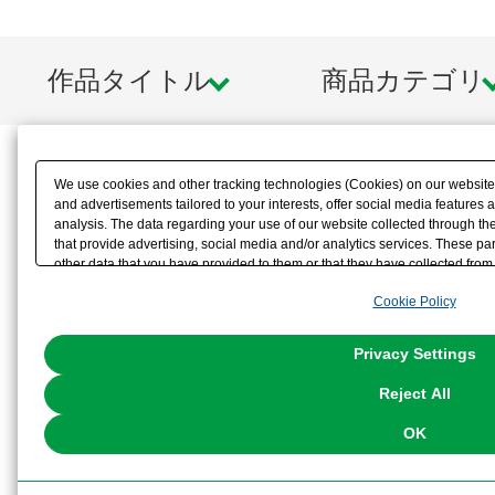
作品タイトル
商品カテゴリ
We use cookies and other tracking technologies (Cookies) on our website t
and advertisements tailored to your interests, offer social media feature
analysis. The data regarding your use of our website collected through t
that provide advertising, social media and/or analytics services. These p
other data that you have provided to them or that they have collected from 
analyze and optimize advertisements delivered to you by businesses other t
Cookie Policy
the use of all Cookies except for Strictly Necessary Cookies, please click "
with Cookies enabled, please click "OK". To select your preferences for e
You can change your consent or rejection settings at any time via through
Privacy Settings
our
Cookie Policy
or the website footer.
Reject All
OK