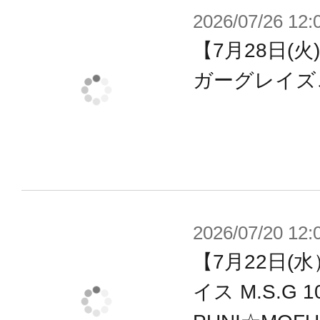
2026/07/26 12:
・フェイスパーツ６種（表情ディテ
【7月28日(
・無表情フェイスパーツx3（表情デ
・Block2対応 Chaos ＆ Prett
ガーグレイズ
体用、武装用）
※本製品はメガミデバイス用パーツ
品のみで本体は完成しません。
※コアアダプタパーツを使用し、BUST
2026/07/20 12:
の頭部に Chaos ＆ Prettyフェ
【7月22日(
同士の干渉が起こることがあります
イス M.S.G
あくまで改造を楽しむためのベース