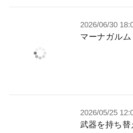
【付属品】
2026/06/30 18:
■オルタナティブ ハードシェル本体×
マーナガルム
■3ｍｍジョイントパーツ×2
※画像は試作品です。実際の商品と
ます。また撮影用に塗装されており
※本製品はお客様ご自身で組み立て
2026/05/25 12:
武器を持ち替