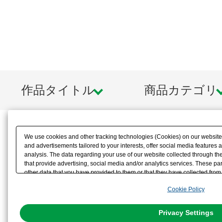
作品タイトル
商品カテゴリ
We use cookies and other tracking technologies (Cookies) on our website t
and advertisements tailored to your interests, offer social media feature
analysis. The data regarding your use of our website collected through t
that provide advertising, social media and/or analytics services. These p
other data that you have provided to them or that they have collected from 
analyze and optimize advertisements delivered to you by businesses other t
Cookie Policy
the use of all Cookies except for Strictly Necessary Cookies, please click "
with Cookies enabled, please click "OK". To select your preferences for e
You can change your consent or rejection settings at any time via through
Privacy Settings
our
Cookie Policy
or the website footer.