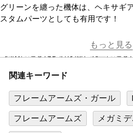
グリーンを纏った機体は、ヘキサギ
スタムパーツとしても有用です！
【商品仕様】
もっと見る
■掘削に適した多脚形態、廃土に適し
して使用可能なクロー形態という三
関連キーワード
ト（変形）が可能です。
■各部に配されたホイール状の部品は
フレームアームズ・ガール
ｍｍのジョイントを持ちカスタムに
ます。
フレームアームズ
メガミデ
■腕部及び尾部は複数のキットから任