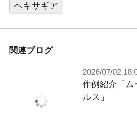
能です。
ヘキサギア
■高度にユニット化された各部パーツ
献し、他ヘキサギアとの組み換えの
ーツとしても便利です。
■3ｍｍジョイントで接続され大きく
関連ブログ
形態での演技はもちろんクロー形態
2026/07/02 18:
応します。
作例紹介「ム
■全身のヘキサグラムシステムによ
自由に組み合わせてオリジナルの機
ルス」
す。
■本体成型色はヘキサガンメタルとヘ
色を採用し、未塗装でも組み合わせ