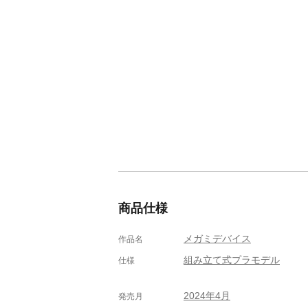
商品仕様
メガミデバイス
作品名
組み立て式プラモデル
仕様
2024年4月
発売月