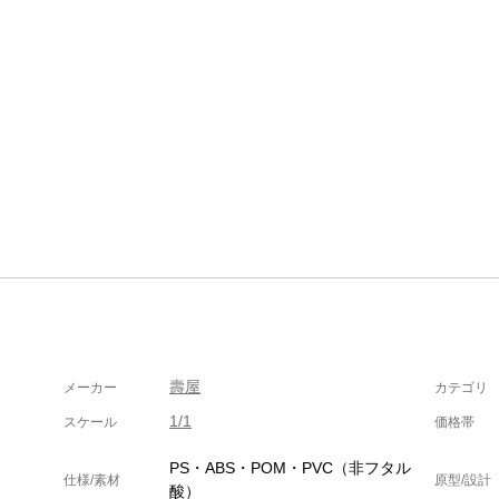
壽屋
メーカー
カテゴリ
1/1
スケール
価格帯
PS・ABS・POM・PVC（非フタル
仕様/素材
原型/設計
酸）