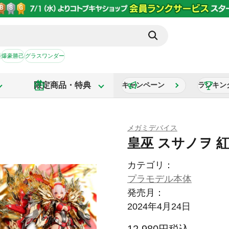
か
爆豪勝己
グラスワンダー
限定商品・特典
キャンペーン
ランキン
メガミデバイス
皇巫 スサノヲ 
カテゴリ：
プラモデル本体
発売月：
2024年4月24日