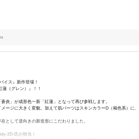
ma
バイス』新作登場！
紅蓮（グレン）』！！
「蒼炎」が成形色一新「紅蓮」となって再び参戦します。
イメージに大きく変貌。加えて肌パーツはスキンカラーD（褐色系）に
存在として逆向きの新造形にこだわりました。
y-2D-氏が担当！