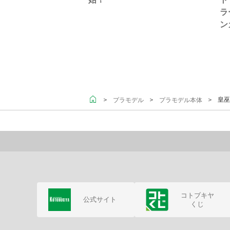
ラ
ン
＞
＞
＞ 皇巫
プラモデル
プラモデル本体
コトブキヤ
公式サイト
くじ