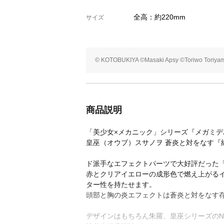
全高：約220mm
サイズ
© KOTOBUKIYA ©Masaki Apsy ©Toriwo Toriya
商品説明
「美少女×メカニック」シリーズ『メガミデ
皇巫（オウブ）スサノヲ 蒼炎と対をなす『
ド派手なエフェクトパーツで大好評だった
赤とクリアイエローの成形色で燃え上がる
ター性を持たせます。
頭部と胸の炎エフェクトは蒼炎と対をなす
デザインはもちろん朱羅、皇巫シリーズのNid