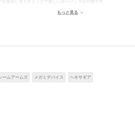
.5L”を採用しダイナミックで美しいポージングが可能です。
レームアームズ
メガミデバイス
ヘキサギア