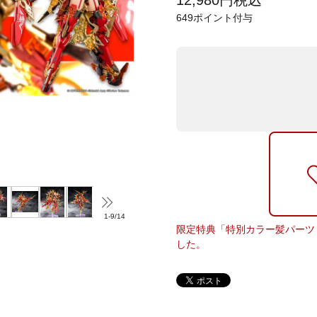
12,980
円
税込
649
ポイント付与
1
-
9
/
14
限定特典「特別カラー髪パーツ
した。