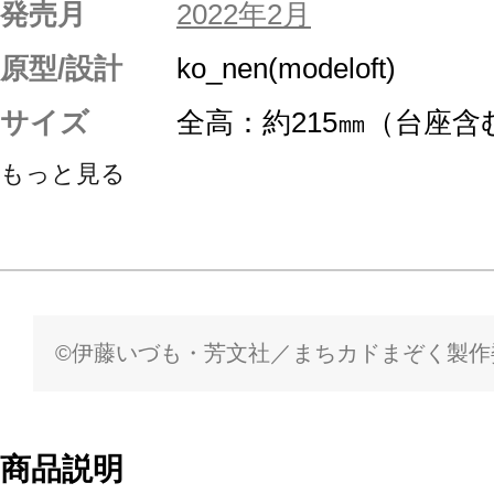
発売月
2022年2月
原型/設計
ko_nen(modeloft)
サイズ
全高：約215㎜（台座含
もっと見る
©伊藤いづも・芳文社／まちカドまぞく製作
商品説明