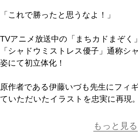
「これで勝ったと思うなよ！」
TVアニメ放送中の「まちカドまぞく
「シャドウミストレス優子」通称シ
姿にて初立体化！
原作者である伊藤いづも先生にフィ
ていただいたイラストを忠実に再現
フワッと広がる腰部分のマントや、
るツノや尻尾など細かい部分まで繊
もっと見る
始祖である魔女・リリスが封印され