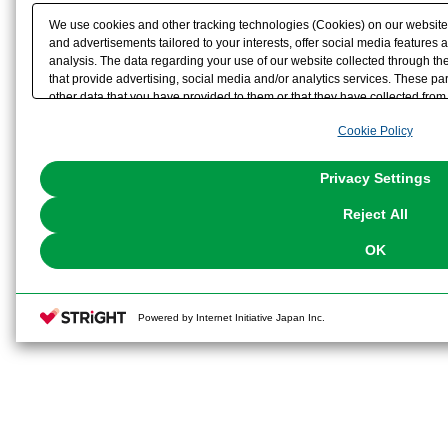
We use cookies and other tracking technologies (Cookies) on our website t
and advertisements tailored to your interests, offer social media feature
analysis. The data regarding your use of our website collected through t
that provide advertising, social media and/or analytics services. These p
other data that you have provided to them or that they have collected from 
analyze and optimize advertisements delivered to you by businesses other t
Cookie Policy
the use of all Cookies except for Strictly Necessary Cookies, please click "
with Cookies enabled, please click "OK". To select your preferences for e
You can change your consent or rejection settings at any time via through
Privacy Settings
our
Cookie Policy
or the website footer.
Reject All
OK
Powered by Internet Initiative Japan Inc.