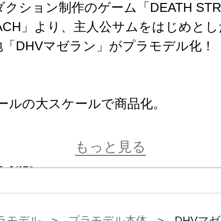
ション制作のゲーム「DEATH STRAN
 BEACH」より、主人公サムをはじめと
地「DHVマゼラン」がプラモデル化！
】
スケールの大スケールで商品化。
とレールガンを選択式で再現可能。
装備されたCIWSはガトリングとミ
もっと見る
現可能。
ンドが付属し艦名がタンポ印刷でプリ
は展示姿勢に合わせてフレキシブルに
ラモデル
＞
プラモデル本体
＞ DHVマ