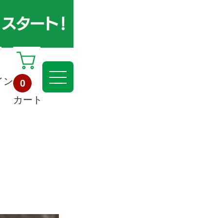
イン
0
カート