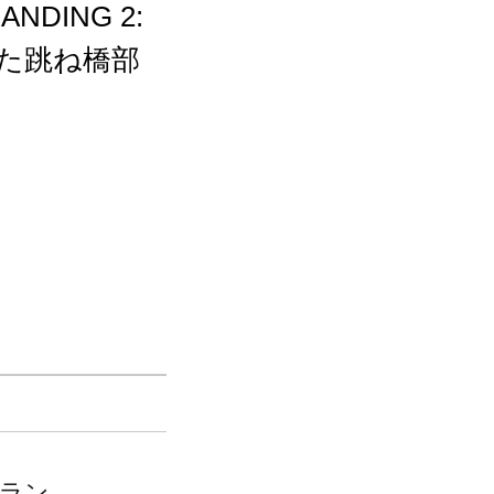
DING 2:
した跳ね橋部
サイルの2種が
ントされてい
可動。
ゼラン