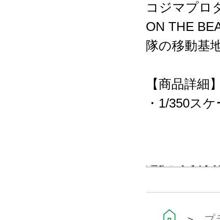
コジマプロダク
ON THE
隊の移動基
【商品詳細
・1/350
・クレーン
・艦体上面に
選択式で再
・専用スタ
ます。
・コンテナ
＞
プ