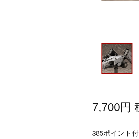
7,700
円
385
ポイント付