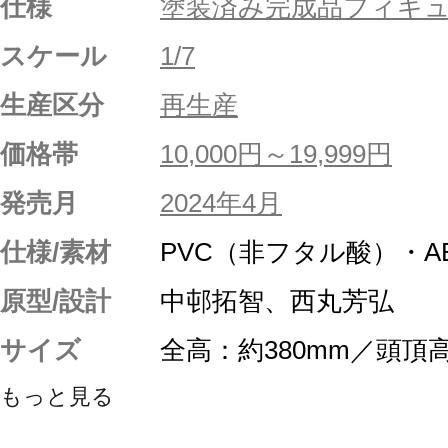
仕様
塗装済み完成品フィギ
スケール
1/7
生産区分
再生産
価格帯
10,000円～19,999円
発売月
2024年4月
仕様/素材
PVC（非フタル酸）・A
原型/設計
中邨拓智、西丸芳弘
サイズ
全高：約380mm／頭頂
もっと見る