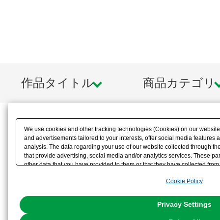
作品タイトル
商品カテゴリ
We use cookies and other tracking technologies (Cookies) on our website t
and advertisements tailored to your interests, offer social media feature
analysis. The data regarding your use of our website collected through t
that provide advertising, social media and/or analytics services. These p
other data that you have provided to them or that they have collected from 
analyze and optimize advertisements delivered to you by businesses other t
Cookie Policy
the use of all Cookies except for Strictly Necessary Cookies, please click "
with Cookies enabled, please click "OK". To select your preferences for e
You can change your consent or rejection settings at any time via through
Privacy Settings
our
Cookie Policy
or the website footer.