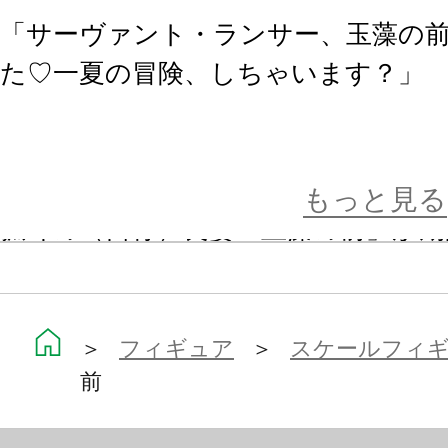
「サーヴァント・ランサー、玉藻の
た♡一夏の冒険、しちゃいます？」
大人気スマートフォン専用ロールプ
『Fate/Grand Order』より、
もっと見る
狐耳の（自称）良妻「玉藻の前」が期
だ! 開拓だ! FGO 2016 Summer
披露した、ランサーのサーヴァント
＞
フィギュア
＞
スケールフィ
前
霊基再臨第二段階のイラストをもと
ーチパラソルや麦わら帽子の造形な