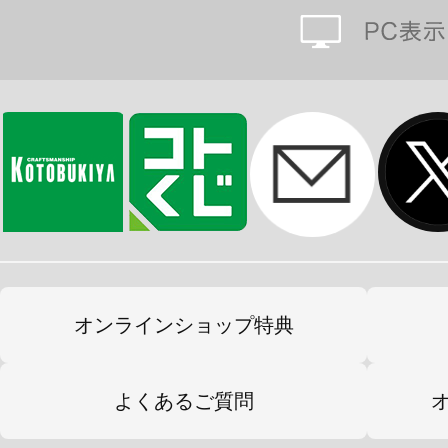
現しております。
Tシャツやタオルは着脱可能で、取り
前かがみで少しウエストをひねった
が露わになります。
水に濡れて地肌が透けたTシャツ姿で
で飾っても良し！
二形態で堪能できる良妻狐、まさに
エレガントな真の淑女たるタマモを
オンラインショップ特典
さい。
よくあるご質問
※初回生産時から価格を変更しての