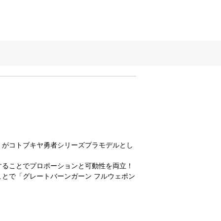
』がコトブキヤ勇者シリーズプラモデルとし
することでプロポーションと可動性を両立！
とで「グレートバーンガーン フルウェポン