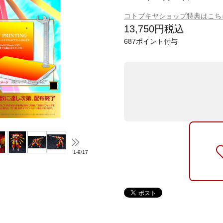
コトブキヤショップ特典はこち
13,750
円
税込
687
ポイント付与
1
-
9
/
17