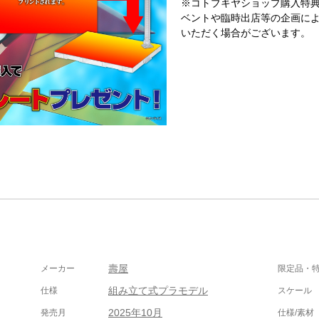
※コトブキヤショップ購入特
ベントや臨時出店等の企画に
いただく場合がございます。
壽屋
メーカー
限定品・
組み立て式プラモデル
仕様
スケール
2025年10月
発売月
仕様/素材