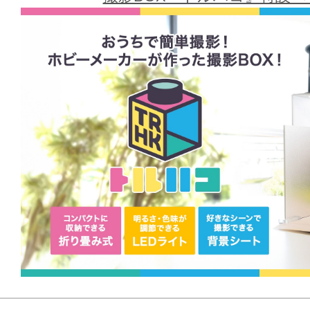
【背景制作】
WORLD：終天-ショウケイクイキ- Isolated 
っと
ART：終焉の後に~After the End~/撮影：
※画像は試作品です。実際の商品と
ます。