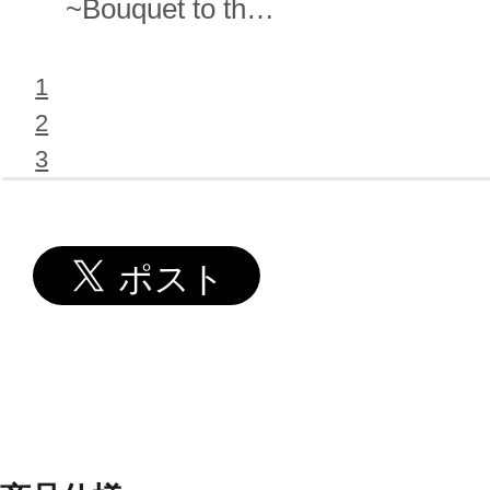
~Bouquet to the
Sky~
1
2
3