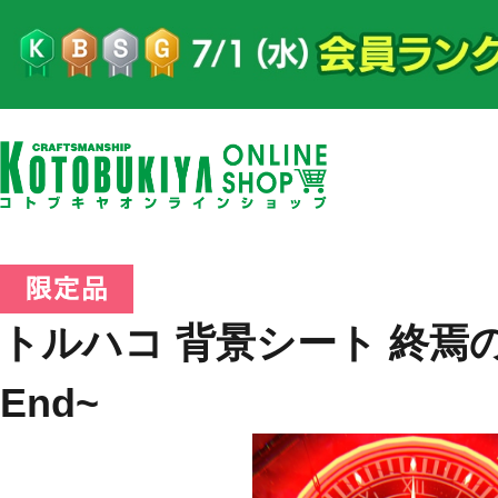
トルハコ 背景シート 終焉の後に
End~