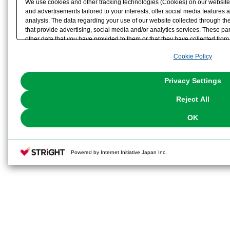
We use cookies and other tracking technologies (Cookies) on our website t
and advertisements tailored to your interests, offer social media feature
analysis. The data regarding your use of our website collected through t
that provide advertising, social media and/or analytics services. These p
other data that you have provided to them or that they have collected from 
analyze and optimize advertisements delivered to you by businesses other t
Cookie Policy
the use of all Cookies except for Strictly Necessary Cookies, please click "
with Cookies enabled, please click "OK". To select your preferences for e
You can change your consent or rejection settings at any time via through
Privacy Settings
our
Cookie Policy
or the website footer.
Reject All
OK
Powered by Internet Initiative Japan Inc.