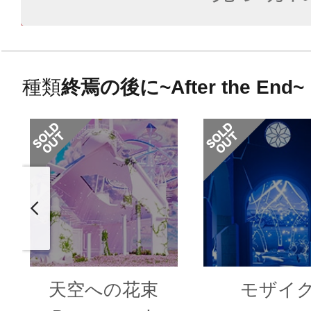
種類
終焉の後に~After the End~
天空への花束
モザイ