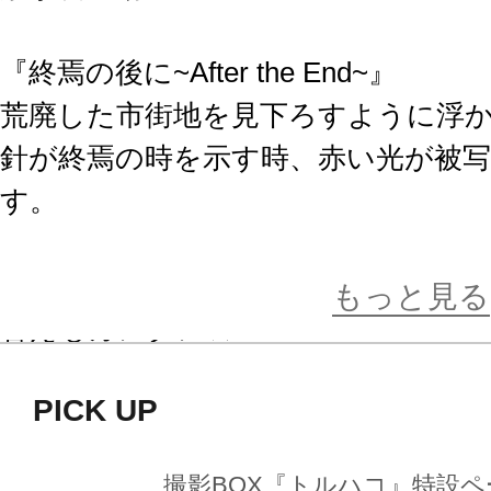
『終焉の後に~After the End~』
荒廃した市街地を見下ろすように浮
針が終焉の時を示す時、赤い光が被
す。
裏側に面ファスナーが付いているの
もっと見る
替えもカンタン☆
画鋲などで壁に留めることで、トル
PICK UP
撮れる便利なアイテムです。
撮影BOX『トルハコ』特設