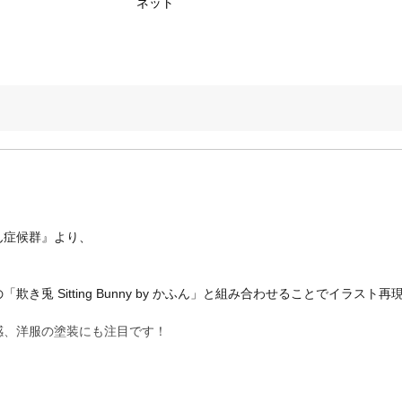
ネット
ん症候群』より、
兎 Sitting Bunny by かふん」と組み合わせることでイラスト再
感、洋服の塗装にも注目です！