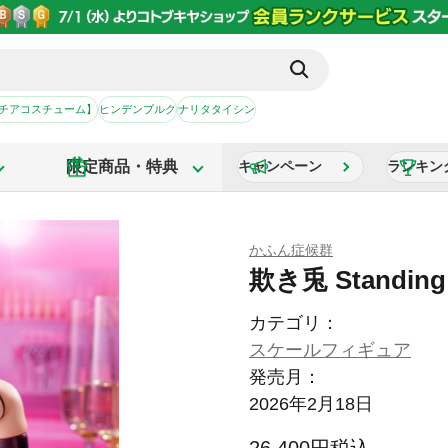
【チアコスチューム】
ヒンデンブルク
ナリタタイシン
限定商品・特典
キャンペーン
ランキン
かふん症候群
欺き兎 Standing
カテゴリ：
スケールフィギュア
発売月：
2026年2月18日