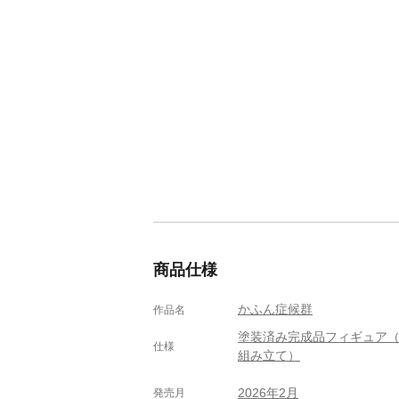
商品仕様
かふん症候群
作品名
塗装済み完成品フィギュア
仕様
組み立て）
2026年2月
発売月