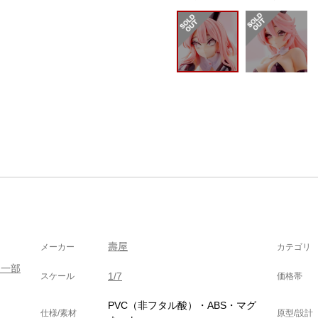
壽屋
メーカー
カテゴリ
（一部
1/7
スケール
価格帯
PVC（非フタル酸）・ABS・マグ
仕様/素材
原型/設計