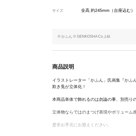
全高 約245mm（台座込む）
サイズ
© かふん © GENKOSHA Co.,Ltd.
商品説明
イラストレーター「かふん」氏画集『かふ
欺き兎が立体化！
本商品単体で飾れるのは勿論の事、別売りの「欺き
立体物ならではのまつげ表現やボリューム
是非お手元にお迎えください。