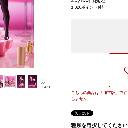
26,400
円
税込
1,320
ポイント付与
1
-
9
/
19
こちらの商品は「通常版」です
しません。
種類を選択してください