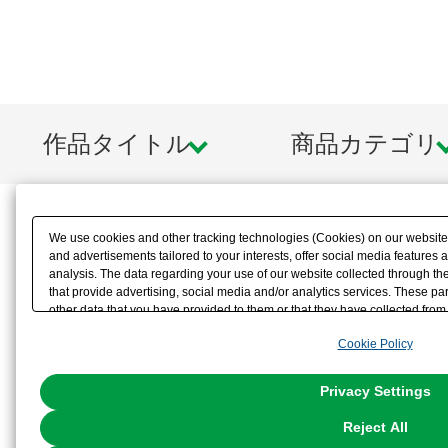
作品タイトル
商品カテゴリ
We use cookies and other tracking technologies (Cookies) on our website t
and advertisements tailored to your interests, offer social media feature
analysis. The data regarding your use of our website collected through t
that provide advertising, social media and/or analytics services. These p
other data that you have provided to them or that they have collected from 
analyze and optimize advertisements delivered to you by businesses other t
Cookie Policy
the use of all Cookies except for Strictly Necessary Cookies, please click "
with Cookies enabled, please click "OK". To select your preferences for e
You can change your consent or rejection settings at any time via through
Privacy Settings
our
Cookie Policy
or the website footer.
Reject All