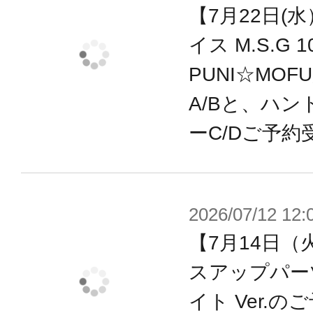
BLAZE除く）に対応。
【7月22日(
イス M.S.G
※上記対応商品は2020年9月現在の
PUNI☆MOF
※一部商品には適合しない場合があ
A/Bと、ハン
認ください。
ーC/Dご予約
※本製品はメガミデバイス用パーツ
品のみで本体は完成しません。
※本製品は再生産品となります。
2026/07/12 12:
※画像は試作品です。実際の商品と
【7月14日（
ます。
スアップパー
※本製品はお客様ご自身で組み立て
イト Ver.