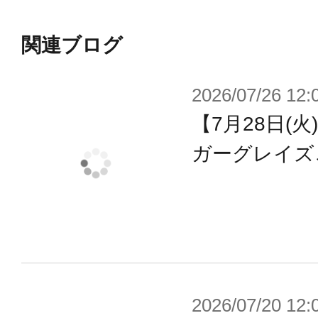
小型化した足首
関連ブログ
・接地性よりスタイルを重視したバ
2026/07/26 12:
・素足型足首も付属します。
【7月28日(
【付属品】
ガーグレイズ
・新造形腰パーツ、フトモモパーツ
・コンパクト化した新規造形足首が
・スキンカラーＡは、WISMアサル
Chaos&Prettyシリーズ、SOLラプ
・スキンカラーＢは、BULLET KNIG
2026/07/20 12: