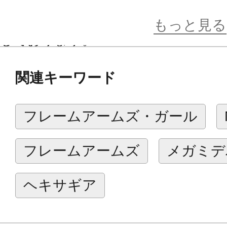
きます。
カラーはホワイト、スキンカラーＡ
もっと見る
しております。
関連キーワード
【特徴】
大幅ボリュームアップしたフトモモ
フレームアームズ・ガール
・フトモモ上部を大型化し安定感の
・股関節が横に展開する新ギミック
フレームアームズ
メガミデ
ズの幅が広がります。
・フトモモを包み込む腰パーツも併
ヘキサギア
※既存メガミパーツの腰パーツのま
こともできます。