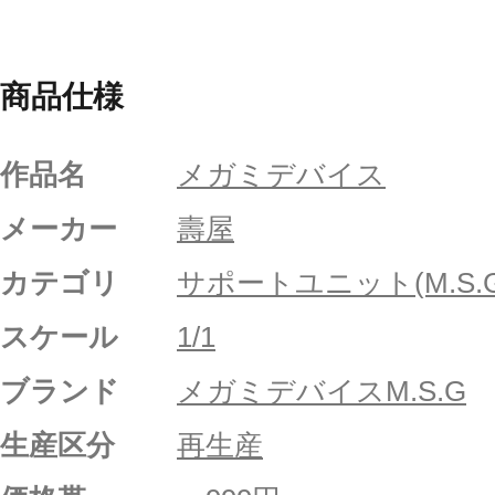
商品仕様
作品名
メガミデバイス
メーカー
壽屋
カテゴリ
サポートユニット(M.S.G
スケール
1/1
ブランド
メガミデバイスM.S.G
生産区分
再生産