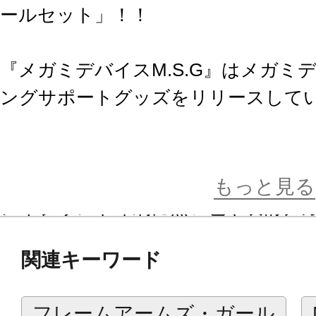
ールセット」！！
『メガミデバイスM.S.G』はメガミ
ングサポートグッズをリリースして
メガミデバイス PUNI☆MOFU ト
ます。
もっと見る
アイプリント印刷に無い色や表情デ
せで多彩な表情が楽しめます。
関連キーワード
もちろんPUNI☆MOFU トゥ以外
も使う事が可能です。
フレームアームズ・ガール