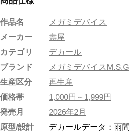
商品仕様
作品名
メガミデバイス
メーカー
壽屋
カテゴリ
デカール
ブランド
メガミデバイスM.S.G
生産区分
再生産
価格帯
1,000円～1,999円
発売月
2026年2月
原型/設計
デカールデータ：雨間