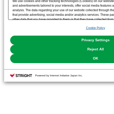
We use cookies and other tracking technologies (Cookies) on our website t
and advertisements tailored to your interests, offer social media feature
analysis. The data regarding your use of our website collected through t
that provide advertising, social media and/or analytics services. These p
other data that you have provided to them or that they have collected from 
analyze and optimize advertisements delivered to you by businesses other t
Cookie Policy
the use of all Cookies except for Strictly Necessary Cookies, please click "
with Cookies enabled, please click "OK". To select your preferences for e
You can change your consent or rejection settings at any time via through
Privacy Settings
our
Cookie Policy
or the website footer.
Reject All
OK
Powered by Internet Initiative Japan Inc.