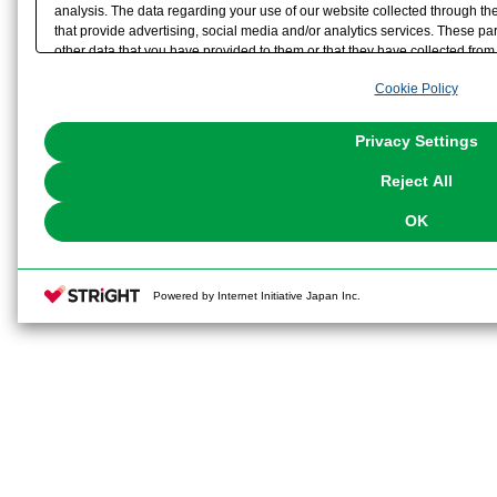
analysis. The data regarding your use of our website collected through t
that provide advertising, social media and/or analytics services. These p
other data that you have provided to them or that they have collected from 
analyze and optimize advertisements delivered to you by businesses other t
Cookie Policy
the use of all Cookies except for Strictly Necessary Cookies, please click "
with Cookies enabled, please click "OK". To select your preferences for e
You can change your consent or rejection settings at any time via through
Privacy Settings
our
Cookie Policy
or the website footer.
Reject All
OK
Powered by Internet Initiative Japan Inc.