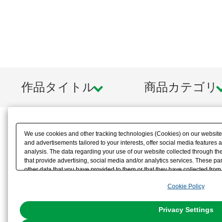
作品タイトル
商品カテゴリ
We use cookies and other tracking technologies (Cookies) on our website t
and advertisements tailored to your interests, offer social media feature
analysis. The data regarding your use of our website collected through t
that provide advertising, social media and/or analytics services. These p
other data that you have provided to them or that they have collected from 
analyze and optimize advertisements delivered to you by businesses other t
Cookie Policy
the use of all Cookies except for Strictly Necessary Cookies, please click "
with Cookies enabled, please click "OK". To select your preferences for e
You can change your consent or rejection settings at any time via through
Privacy Settings
our
Cookie Policy
or the website footer.