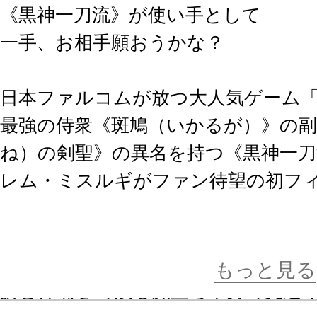
《黒神一刀流》が使い手として
一手、お相手願おうかな？
日本ファルコムが放つ大人気ゲーム
最強の侍衆《斑鳩（いかるが）》の
ね）の剣聖》の異名を持つ《黒神一
レム・ミスルギがファン待望の初フ
『英雄伝説 黎の軌跡』等で着用して
ーム内での印象的な構えをモチーフ
もっと見る
あどけなさの残る顔立ちや身の丈近