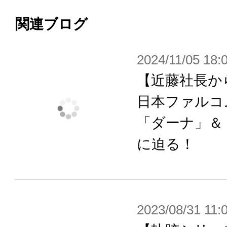
（あけがらす）』など、細部まで忠
関連ブログ
台座にはSクラフト「皇技・零月一閃
2024/11/05 18:
舞う花びらをあしらいました。
【近藤社長か
「カルバード共和国編」をはじめ、
日本ファルコ
並べることで、さらに広がる「軌跡
「ダーナ」＆
だけます。
に迫る！
軌跡シリーズを愛する全てのファン
お楽しみください。
2023/08/31 11:
※画像は試作品です。実際の商品と