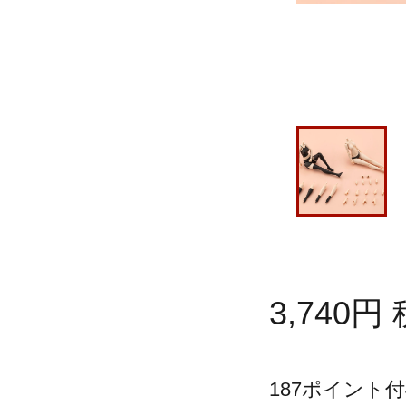
3,740
円
187
ポイント付