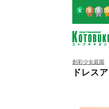
創彩少女庭園
ドレスア