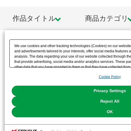
作品タイトル
商品カテゴリ
We use cookies and other tracking technologies (Cookies) on our website t
and advertisements tailored to your interests, offer social media feature
analysis. The data regarding your use of our website collected through t
that provide advertising, social media and/or analytics services. These p
other data that you have provided to them or that they have collected from 
analyze and optimize advertisements delivered to you by businesses other t
Cookie Policy
the use of all Cookies except for Strictly Necessary Cookies, please click "
with Cookies enabled, please click "OK". To select your preferences for e
You can change your consent or rejection settings at any time via through
Privacy Settings
our
Cookie Policy
or the website footer.
Reject All
OK