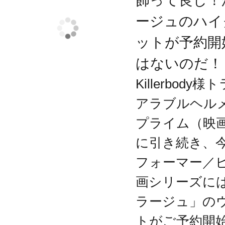
飾って良し！
ージュのハイ
【商品仕様】
ットが予約開
1．ヘルメットとして装着が可能
はないのだ！
2．モードとアイライトを切り替える
Killerbod
ル
アラブルヘル
3．モードとアイライトを切り替える
プライム（映
4．タッチコントロールでモードとア
に引き続き、
5．モードとアイライトを切り替える2
フォーマー／
6．バトルモードに切り替える
画シリーズに
7．赤/青のアイLEDライト
ラージュ」の
8．トランスフォームの効果音
トがご予約開