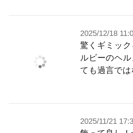
7. I found a planet that's well hidden: Ea
8. We will fight on.
9. Good luck, soldier. I'll buy you some 
2025/12/18 11:
驚くギミック
ライトの点灯やモード切り替え、セ
ルビーのヘル
ットマークを模したリモコン、タッ
ても過言では
での音声コントロールで操作できま
ボイスチェンジ機能付きで、被って
イスに変換され、連動してマスクが
されます。
別売のヘルメットスタンドを使用し
2025/11/21 17:
ィスプレイが可能です。