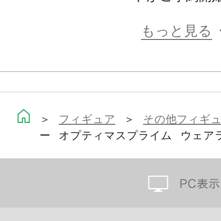
9．タッチセンサーで起動
10．ハンドペイントで再現されたバ
もっと見る
ト。
11．単4電池 ヘルメット×4 リモコン
＞
フィギュア
＞
その他フィギ
※画像は試作品です。実際の商品と
ー オプティマスプライム ウェア
ます。