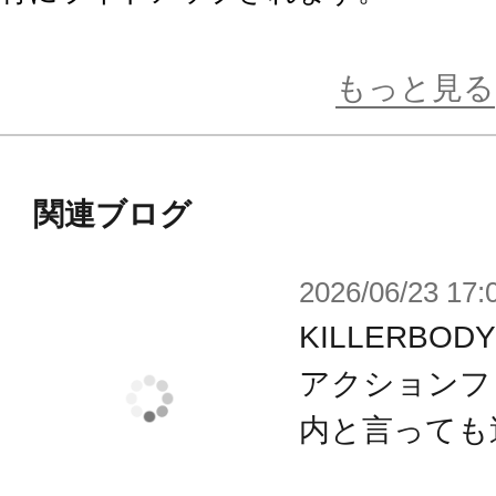
バトルマスクが稼働しながら、9種の
ンスフォームサウンドが流れます。
もっと見る
【セリフ】
1. I am Optimus Prime, leader of the au
関連ブログ
2. Autobots, transforms and roll out.
2026/06/23 17:
3. where's B-127?
4. You must protect the planet.
KILLERB
5. My name is Optimus Prime. We are 
アクションフ
organisms from the planet Cybertron.
内と言っても
6. Autobots, fall back!