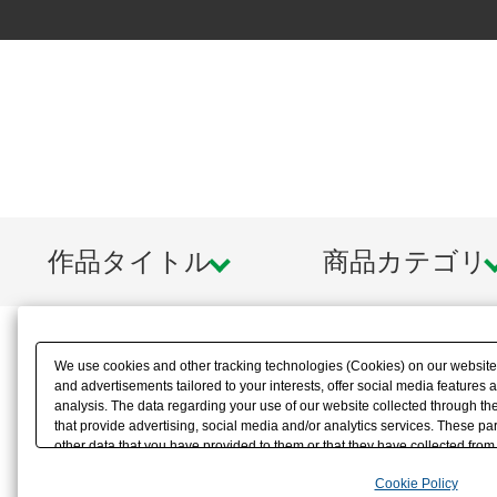
作品タイトル
商品カテゴリ
We use cookies and other tracking technologies (Cookies) on our website t
and advertisements tailored to your interests, offer social media feature
analysis. The data regarding your use of our website collected through t
that provide advertising, social media and/or analytics services. These p
other data that you have provided to them or that they have collected from 
analyze and optimize advertisements delivered to you by businesses other t
Cookie Policy
the use of all Cookies except for Strictly Necessary Cookies, please click "