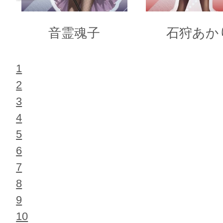
音霊魂子
石狩あか
1
2
3
4
5
6
7
8
9
10