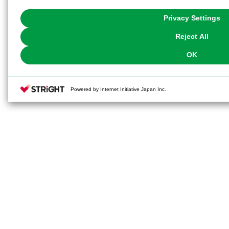
with Cookies enabled, please click "OK". To select your preferences for e
You can change your consent or rejection settings at any time via through
Privacy Settings
our
Cookie Policy
or the website footer.
Reject All
OK
Powered by Internet Initiative Japan Inc.