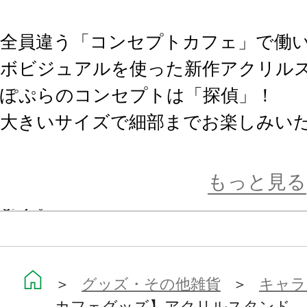
全員違う「コンセプトカフェ」で働
ボビジュアルを使った新作アクリル
ぽぷらのコンセプトは「探偵」！
大きいサイズで細部までお楽しみいた
※画像は試作品です。実際の商品と
もっと見る
ます。
※本商品は【お一人様10点まで】の
す。
＞
グッズ・その他雑貨
＞
キャラ
カフェグッズ】アクリルスタンド 