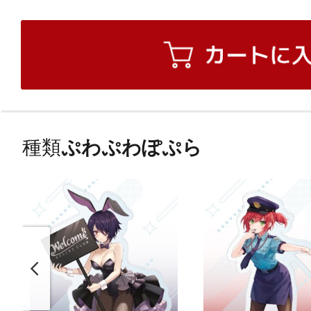
種類
ぷわぷわぽぷら