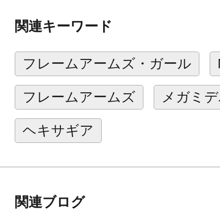
ならではのホビーの楽しみを提供し
関連キーワード
【商品詳細】
フレームアームズ・ガール
・3種類の表情パーツが付属。（笑顔
き顔右向き）
フレームアームズ
メガミデ
・3種の表情パーツは塗装済みなので
に近い仕上がりになります。
ヘキサギア
・尻尾パーツ等を付ける事により、
能。
・手首は軸可動の球体関節を採用す
グが可能。
関連ブログ
・手首が左右それぞれ6種付属。