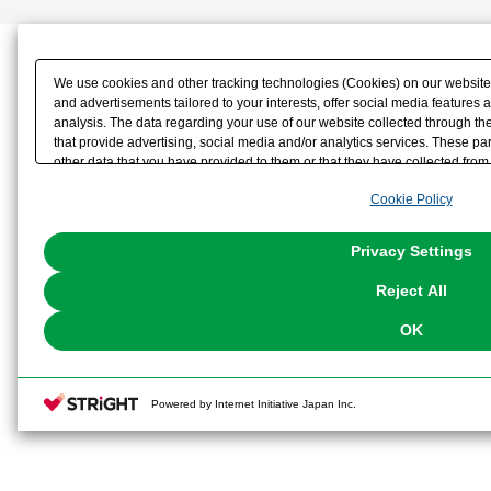
We use cookies and other tracking technologies (Cookies) on our website t
and advertisements tailored to your interests, offer social media feature
analysis. The data regarding your use of our website collected through t
that provide advertising, social media and/or analytics services. These p
other data that you have provided to them or that they have collected from 
analyze and optimize advertisements delivered to you by businesses other t
Cookie Policy
the use of all Cookies except for Strictly Necessary Cookies, please click "
with Cookies enabled, please click "OK". To select your preferences for e
You can change your consent or rejection settings at any time via through
Privacy Settings
our
Cookie Policy
or the website footer.
Reject All
OK
Powered by Internet Initiative Japan Inc.