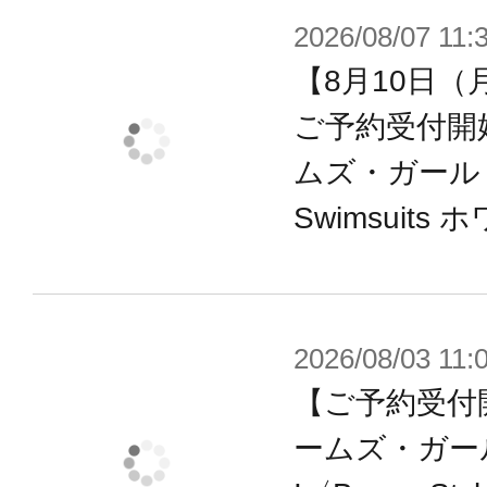
2026/08/07 11:
・一般的な1/6ドールサイズの大きめ
【8月10日（
属。銃、刀等が持てます。
・瞳などのデカールが付属。
ご予約受付開
・各部の5mm径穴を3mm径穴に変
ムズ・ガール ミ
M.S.Gシリーズ、コトブキヤプラモ
Swimsuits 
が可能。
【GRANDE SCALE（グランデスケ
2026/08/03 11:
精緻なコトブキヤプラモデルのCAD
【ご予約受付
きな（グランデ）スケールでお客様
ームズ・ガー
遊びの幅や組み立てやすさ、塗装し