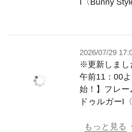
I〈Bunny St
ならではのホビーの楽しみを提供し
【フレームアームズ・ガール（FAガ
フレームアームズ・ガールとは、コト
ットコンテンツ「フレームアームズ」
2026/07/29 17:
たスピンオフシリーズになります。
※更新しまし
色分けされた成型色、タンポ印刷済
午前11：00
り、塗装せずに組んだだけでも完成
始！】フレー
フレームアームズの特徴である各部に
ドゥルガーI〈B
製の手首により、膨大なM.S.Gウェ
フレームアームズシリーズの武器、
もっと見る