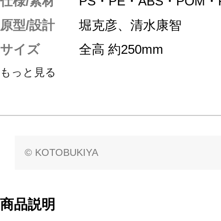
仕様/素材
PS・PE・ABS・POM
原型/設計
堀克彦、清水康智
サイズ
全高 約250mm
もっと見る
© KOTOBUKIYA
商品説明