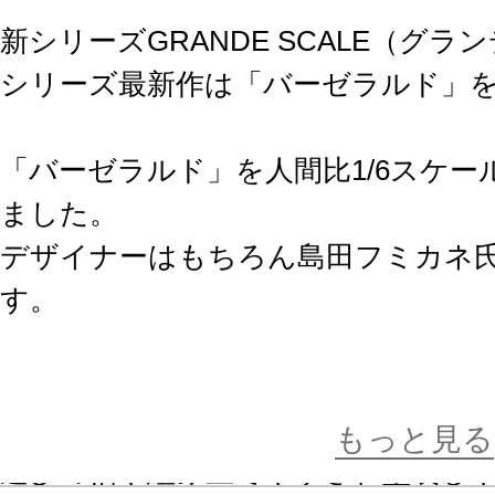
新シリーズGRANDE SCALE（グラ
シリーズ最新作は「バーゼラルド」
「バーゼラルド」を人間比1/6スケー
ました。
デザイナーはもちろん島田フミカネ
す。
精緻なコトブキヤプラモデルのCAD
きな（グランデ）スケールでお客様
もっと見る
遊びの幅や組み立てやすさ、塗装し