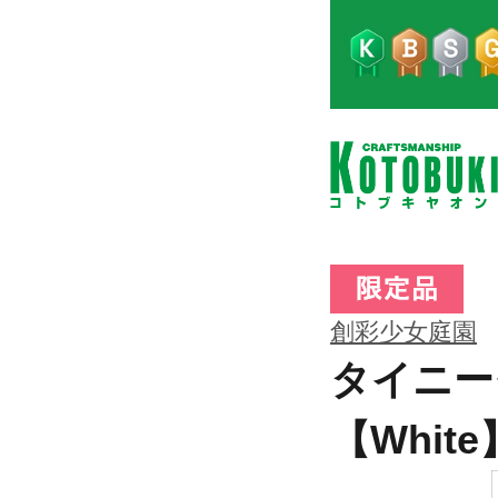
創彩少女庭園
タイニー
【White