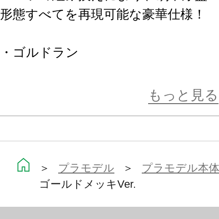
形態すべてを再現可能な豪華仕様！
・ゴルドラン
・スカイゴルドラン
・グレートゴルドラン
もっと見る
設定画やアニメ劇中のプロポーショ
の各部造形と全身のいたるところに
とで、プロポーションと可動性を両
＞
プラモデル
＞
プラモデル本
ゴールドメッキVer.
各部の引き出し関節構造や付属の専
断斬り」、「疾風迅雷斬り」や「グ