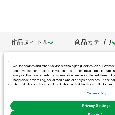
・ボーナスパーツとして、ゴルソド
ーツが付属。
・腰パーツに設けた3ｍｍ穴ジョイン
「M.S.G［ニューフライングベース
作品タイトル
商品カテゴリ
ス Plus］」などにも対応しており
でディスプレイ可能。
We use cookies and other tracking technologies (Cookies) on our website t
【メッキパーツの組み立てに際して
and advertisements tailored to your interests, offer social media feature
analysis. The data regarding your use of our website collected through t
that provide advertising, social media and/or analytics services. These p
※メッキ加工の性質上、特に関節可動
other data that you have provided to them or that they have collected from 
analyze and optimize advertisements delivered to you by businesses other t
つくなっている部分があります。
Cookie Policy
the use of all Cookies except for Strictly Necessary Cookies, please click "
with Cookies enabled, please click "OK". To select your preferences for e
部品の接続部分のメッキを、カッタ
You can change your consent or rejection settings at any time via through
Privacy Settings
our
Cookie Policy
or the website footer.
ながら丁寧に組み立ててください。
Reject All