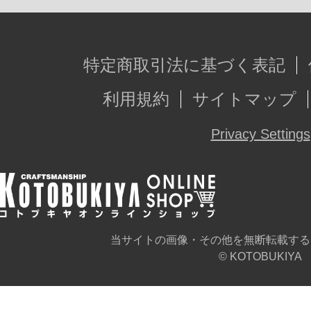
安心！
・ゴルドラン、及びグレートゴルド
特定商取引法に基づく表記
装済みパーツとなっており、組み立
利用規約
サイトマップ
に近いゴルドラン、スカイゴルドラ
が完成します。
Privacy Settings
・敢えて合体機構を廃止し、可動に
み込むことで、プロポーションと可
動域を実現。
・胸部や肩部、脚部など全身の引き出
当サイトの画像・その他を無断転載する
© KOTOBUKIYA
の高い可動域と安定した接地性で様
能。