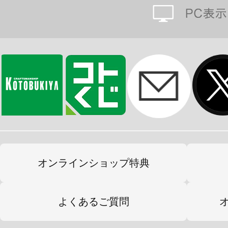
イナルシュート」など、印象的な必
ボーナスパーツとして、ゴルソドラ
ツが付属。
＊本商品に「ドラン」は付属致しま
■仕様
・設定画、劇中のプロポーションを
・パーツの選択によって、ゴルドラ
レートゴルドランの3形態を再現可能
オンラインショップ特典
・全身の細部までパーツによる色分
は塗装済みパーツが付属することで
よくあるご質問
中同様の色分けとなりプラモデル初