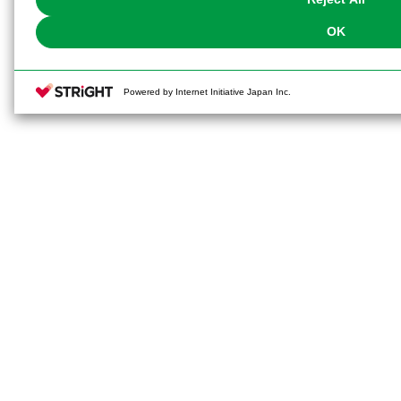
OK
■付属品
・差し替えハンドパーツ3種（握り手
Powered by Internet Initiative Japan Inc.
刀））
・スーパー竜牙剣
・グレートアーチェリー
・グレートアーチェリー専用簡易ス
・ファイナルシュート再現用新規ハ
・ゴルソドラン再現用の頭部、胸部
※画像は試作品です。実際の商品と