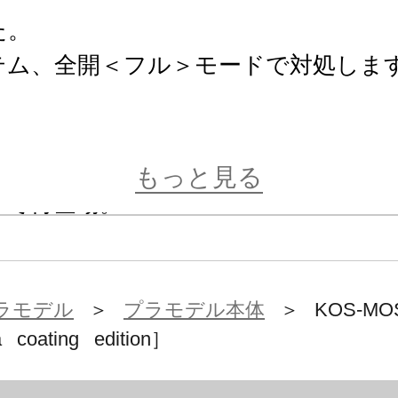
た。
テム、全開＜フル＞モードで対処しま
Ⅲよりヴェクター・インダストリー製
討兵器『KOS-MOS』のプラキット
もっと見る
みで再登場。
された“瞳”の塗装や“肌”のつや消し
本体の金色パーツ及びハンドバルカン
ラモデル
＞
プラモデル本体
＞ KOS-MOS
 coating edition］
ンナーとし、本体のホワイト部分をパ
。