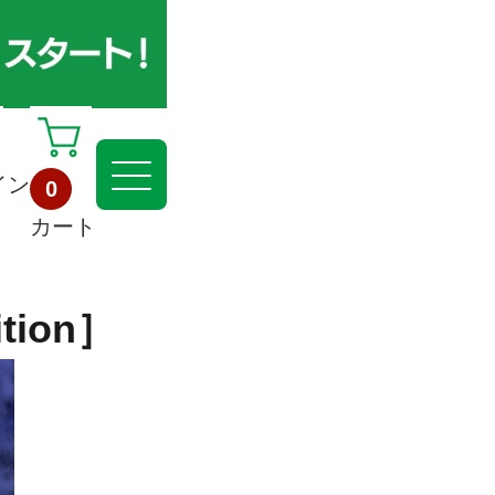
イン
0
カート
ition］