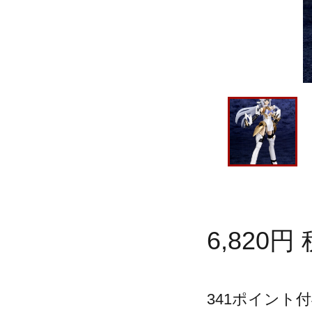
6,820
円
341
ポイント付