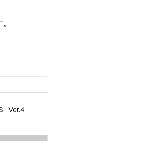
す。
、対グノーシ
が一部ランナ
塗装に加え
のシルバーを
 Ver.4
ールコーティ