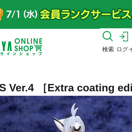
検索
ログ
 Ver.4 ［Extra coating ed