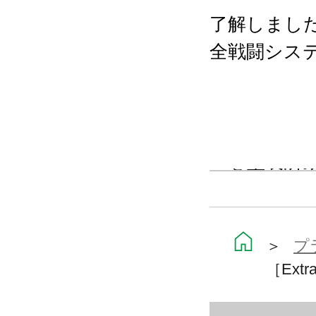
了解しまし
全戦闘シス
ゼノサーガ
ス専用人型掃
ーを塗装済
通常版でも施
て、今回は
＞
プ
［Extra
塗装済みラ
ングで表現