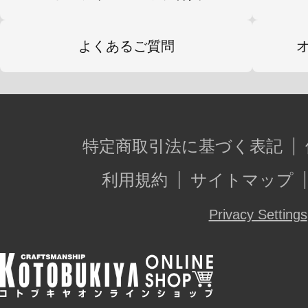
ボイスドラマで描かれていた好物の
ションパーツとして付属。
よくあるご質問
「通常」「食べかけ」「完食（あたり
エーションに合わせて楽しむことが
（アイスキャンデーは塗装済みパー
特定商取引法に基づく表記
【新規製作の展示用ベース】
利用規約
サイトマップ
展示ベースの支柱部分は新規造形と
Privacy Settings
になりました。
これにより幅広いアクションシーン
が可能となっています。
成型色はホワイトとなっています。