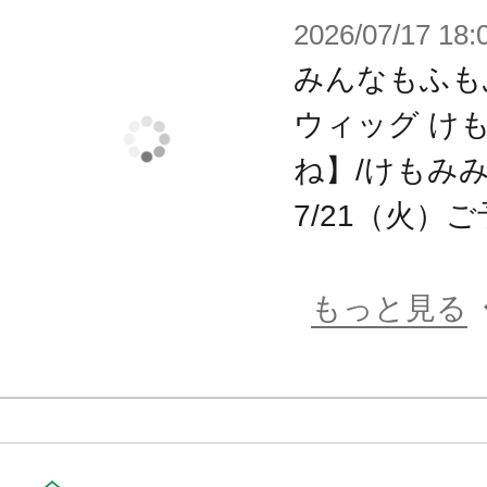
【塗装済みパーツ】
2026/07/17 18:
セーラー服の白いラインを塗装済み
みんなもふも
るだけでイメージに近い仕上がりに
ウィッグ け
ね】/けもみ
【アクションポーズ重視の上半身】
7/21（火）
上半身は【篝火 真里亞・衣装】を流
し関節」「肘の二重関節」
もっと見る
「胸部・腹部の前後左右への捻り可
グが可能です。
首のボールジョイントは前後へのス
引いたり見上げたりする時に効果を