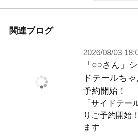
ザードアクトレスと同じ色味になっ
仕様です。
関連ブログ
【新規造形の髪型パーツ】
2026/08/03 18:
巫女さんのような後ろで結った髪型
ールジョイントで動く構造を採用し
「○○さん」
す。
ドテールちゃ
予約開始！
【穏やかな表情パーツ】
「サイドテール
【篝火 真里亞・衣装】とは異なり普
りご予約開始
して穏やかな表情をチョイスしまし
ます
「微笑み顔」「ファンサ顔」「笑顔」