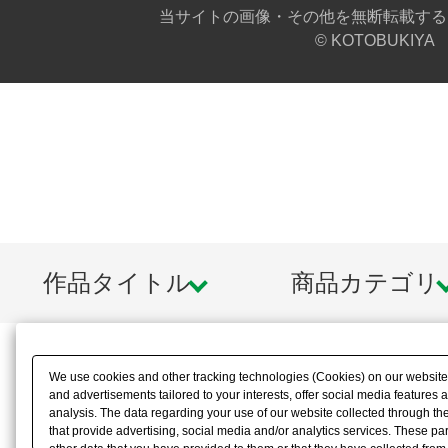
当サイトの画像・その他を無断転載する
© KOTOBUKIYA
▼付属品
1)薬師寺 久遠本体×１セット
2)ヘアスタイルパーツ１種「ひとつ結
3)前髪パーツ３種×各1「通常タイプ
プ」「メガネ対応タイプ」
4)塗装済み表情パーツ3種×各1「通
作品タイトル
商品カテゴリ
顔」
5)未塗装表情パーツ3種×各1「通常
We use cookies and other tracking technologies (Cookies) on our website t
6) 手首パーツ7種「持ち手（通常）
and advertisements tailored to your interests, offer social media feature
analysis. The data regarding your use of our website collected through t
手（広）」「持ち手（丸）」「握り手
that provide advertising, social media and/or analytics services. These p