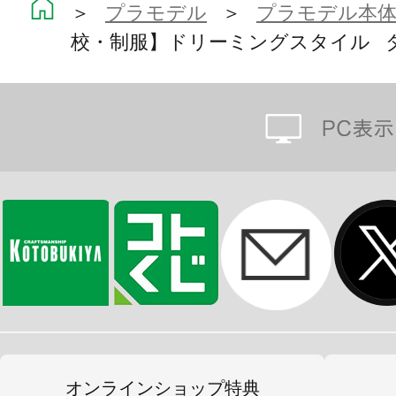
＞
プラモデル
＞
プラモデル本
【新規造形の下半身とロングスカー
校・制服】ドリーミングスタイル 
脚部パーツは三つ折りソックスの造
しいお嬢様感が演出されています。
従来の創彩少女庭園の仕様を踏襲し
イプ」「座り姿タイプ」のスカート
パーツの交換によって美しい立ち姿
けます。
※【篝火 真里亞・衣装】と異なり二
はありません。
【オプションパーツ】
オンラインショップ特典