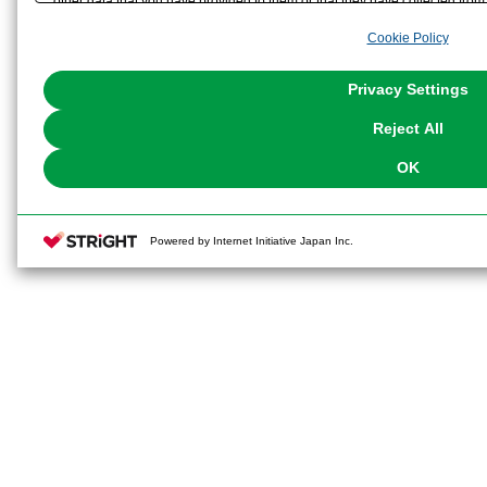
other data that you have provided to them or that they have collected from 
各左右分
analyze and optimize advertisements delivered to you by businesses other t
Cookie Policy
the use of all Cookies except for Strictly Necessary Cookies, please click "
7)アイスキャンデー3種「通常」「
with Cookies enabled, please click "OK". To select your preferences for e
You can change your consent or rejection settings at any time via through
Privacy Settings
棒）」×各1
our
Cookie Policy
or the website footer.
Reject All
8) スクールバッグ×１
OK
9)展示用ベース×1
10)メガミデバイス対応首ジョイント×
Powered by Internet Initiative Japan Inc.
11)水転写式表情デカール×1
※コトブキヤショップ限定品は、海
店等の企画により直営ショップ以外
がございます。