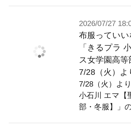
プと未塗装タイプの両方が付属しま
また、目線の向きが異なる水転写式
2026/07/27 18:
で
布服っていい
未塗装タイプに貼り付けることによ
「きるプラ 
ツを作ることが可能です。
ス女学園高等
7/28（火）
【組み換えを重視したスキンカラー
7/28（火）
薬師寺 久遠ドリーミングスタイルの
小石川 エマ【
を重視したスキンカラーAとなってお
部・冬服】」
発売済みのキャラクターと組み合わ