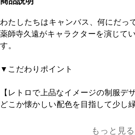
商品説明
わたしたちはキャンバス、何にだって
薬師寺久遠がキャラクターを演じて
す。
▼こだわりポイント
【レトロで上品なイメージの制服デ
どこか懐かしい配色を目指して少し
カラーにしました。髪色は
薬師寺 久遠【篝火 真里亞・衣装】ド
もっと見る