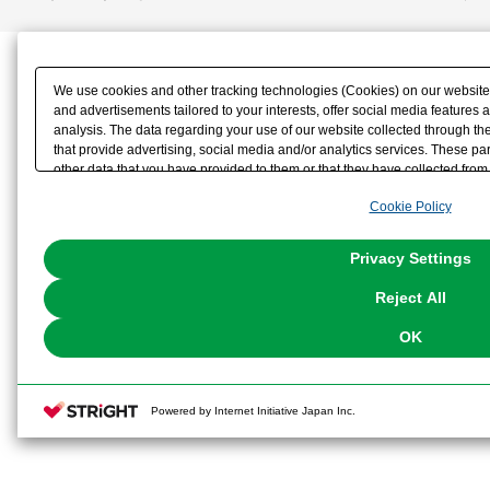
We use cookies and other tracking technologies (Cookies) on our website t
and advertisements tailored to your interests, offer social media feature
analysis. The data regarding your use of our website collected through t
that provide advertising, social media and/or analytics services. These p
other data that you have provided to them or that they have collected from 
analyze and optimize advertisements delivered to you by businesses other t
Cookie Policy
the use of all Cookies except for Strictly Necessary Cookies, please click "
with Cookies enabled, please click "OK". To select your preferences for e
You can change your consent or rejection settings at any time via through
Privacy Settings
our
Cookie Policy
or the website footer.
Reject All
OK
Powered by Internet Initiative Japan Inc.