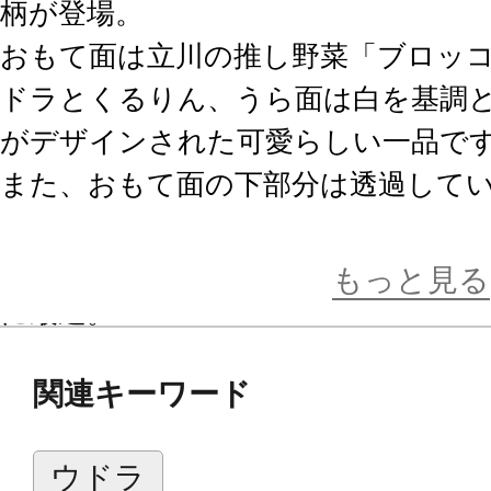
柄が登場。
おもて面は立川の推し野菜「ブロッ
ドラとくるりん、うら面は白を基調
がデザインされた可愛らしい一品で
また、おもて面の下部分は透過して
で雰囲気の違いをお楽しみいただけ
サイズはスタンダードなA4サイズ対
もっと見る
に最適。
2026年1月にはイチゴをモチーフに
関連キーワード
で、ぜひ合わせてご使用ください。
ウドラ