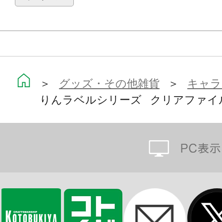
「ウドラ」とは？
立川市の公認キャラクターを決める市
となったが、秋の楽市2012で選定委
ウドラは立川うどが市民の立川愛で
＞
グッズ・その他雑貨
＞
キャラ
ャラクター。
りんラベルシリーズ クリアファイ
その生態は謎が多く未だ全てが解明
は手のひらサイズからビルを越すサ
く日の光にとても弱いため日焼け止
頭の中は立川のことでいっぱいで、
ねキャラクターとして、様々なイベ