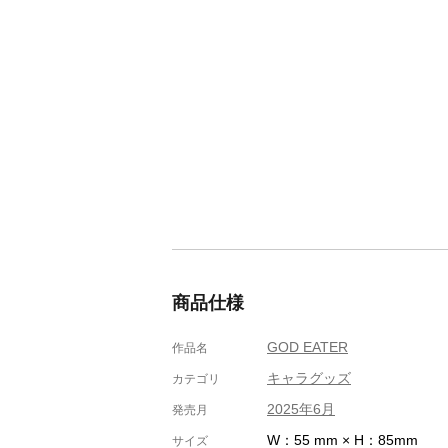
商品仕様
GOD EATER
作品名
キャラグッズ
カテゴリ
2025年6月
発売月
W：55 mm × H：85mm
サイズ