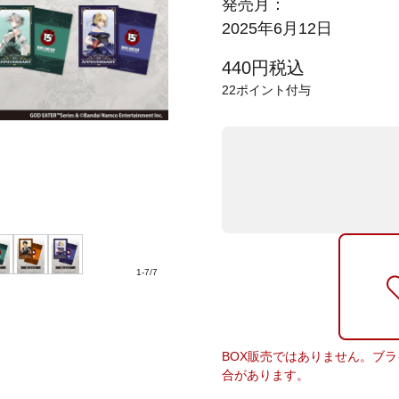
発売月：
2025年6月12日
440
円
税込
22
ポイント付与
1
-
7
/
7
BOX販売ではありません。ブ
合があります。