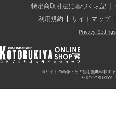
・ダブルセイバー『フォシルバウア
特定商取引法に基づく表記
・『フォシルバウアー』保持用アタ
利用規約
サイトマップ
・武器、ベース接続用アタッチメン
Privacy Settings
・専用ベース
・瞳、マーキングなどのデカール
【GRANDE SCALE（グランデスケ
当サイトの画像・その他を無断転載する
精緻なコトブキヤプラモデルのCAD
© KOTOBUKIYA
きな（グランデ）スケールでお客様
遊びの幅や組み立てやすさ、塗装し
ならではのホビーの楽しみを提供し