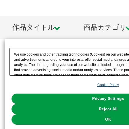
※画像は試作品です。実際の商品と
ます。また撮影用に塗装されており
作品タイトル
商品カテゴリ
※本製品はお客様ご自身で組み立て
We use cookies and other tracking technologies (Cookies) on our website t
and advertisements tailored to your interests, offer social media feature
analysis. The data regarding your use of our website collected through t
that provide advertising, social media and/or analytics services. These p
other data that you have provided to them or that they have collected from 
analyze and optimize advertisements delivered to you by businesses other t
Cookie Policy
the use of all Cookies except for Strictly Necessary Cookies, please click "
with Cookies enabled, please click "OK". To select your preferences for e
You can change your consent or rejection settings at any time via through
Privacy Settings
our
Cookie Policy
or the website footer.
Reject All
OK