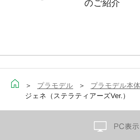
のご紹介
顔）
・3種の表情パーツは塗装済みなので
定に近い仕上がりになります。
・手首は軸可動の球体関節を採用す
グが可能。
・手首パーツが左右それぞれ6種付属
うち1種はゲーム2周年記念のイラ
＞
プラモデル
＞
プラモデル本
サイン手首となります。
ジェネ（ステラティアーズVer.）
・付属武器として、前作付属の青メ
ス」から、成型色を赤メインに変更
が付属。