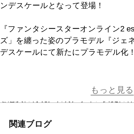
ンデスケールとなって登場！
『ファンタシースターオンライン2 e
ズ」を纏った姿のプラモデル『ジェネ
デスケールにて新たにプラモデル化
空気中のフォトン吸収効率を上げる
等がより煽情的なデザインとなった
もっと見る
を忠実に再現。衣装デザイン変更に
た。
さらに、精緻なコトブキヤプラモデル
関連ブログ
再設計し、大きな（グランデ）スケ