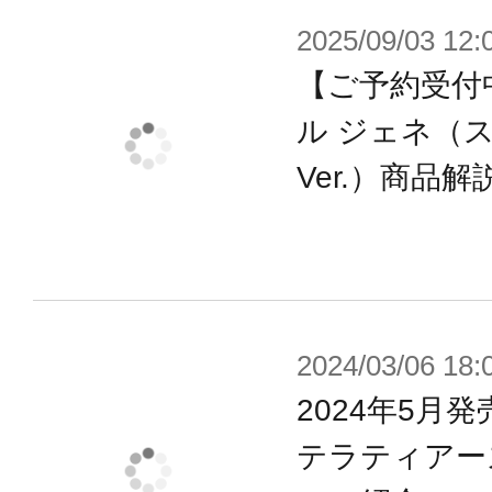
2025/09/03 12:
す。設定画のプロポーションを忠実に
を用いた可動範囲の両立により、ゲ
【ご予約受付
ポーズをお楽しみいただけます。
ル ジェネ（
Ver.）商品解
■グランデスケールならではのギミッ
大きなスケールとなったことで、パ
らに進化！
より高いクオリティの「ジェネ」を
2024/03/06 18:
2024年5月
【商品仕様】
テラティアーズ
・3種類の表情パーツが付属。（微笑