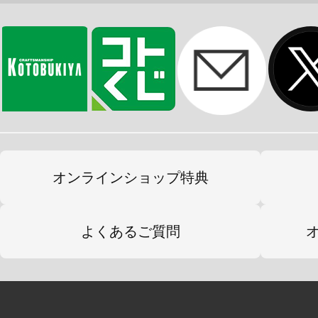
・付属武器「フォシルバウアー」は
の可動により再現。展開状態にはク
可能。
・「フォシルバウアー」をより強固
器をつなぐアタッチメントパーツが
・「フォシルバウアー」はアタッチ
ろ側にマウントすることが可能。
オンラインショップ特典
・瞳、マーキングなどのデカールが
よくあるご質問
【付属品】
・表情パーツ：3種（微笑み顔/哀しみ
・手首パーツ：左右それぞれ6種