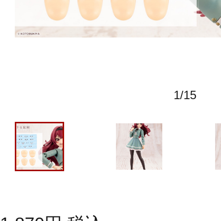
1
/
15