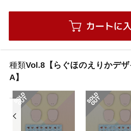
種類
Vol.8【らぐほのえりかデ
A】