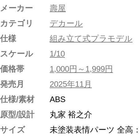
メーカー
壽屋
カテゴリ
デカール
仕様
組み立て式プラモデル
スケール
1/10
価格帯
1,000円～1,999円
発売月
2025年11月
仕様/素材
ABS
原型/設計
丸家 裕之介
サイズ
未塗装表情パーツ 全高：