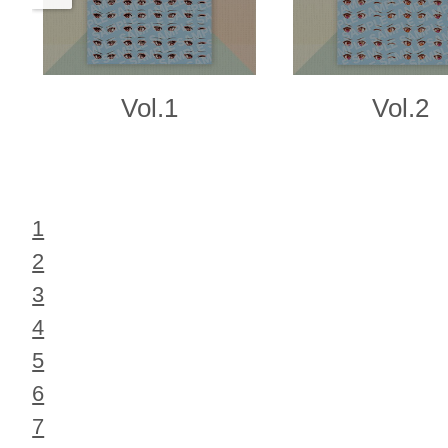
Vol.1
Vol.2
1
2
3
4
5
6
7