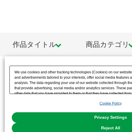
作品タイトル
商品カテゴリ
We use cookies and other tracking technologies (Cookies) on our website t
and advertisements tailored to your interests, offer social media feature
analysis. The data regarding your use of our website collected through t
that provide advertising, social media and/or analytics services. These p
other data that you have provided to them or that they have collected from 
analyze and optimize advertisements delivered to you by businesses other t
Cookie Policy
the use of all Cookies except for Strictly Necessary Cookies, please click "
with Cookies enabled, please click "OK". To select your preferences for e
You can change your consent or rejection settings at any time via through
Privacy Settings
our
Cookie Policy
or the website footer.
Reject All