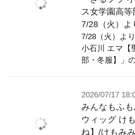
1)カスタム用未塗装表情パーツAタイプ
ス女学園高等
2)カスタム用未塗装表情パーツBタイプ
7/28（火）
3)水転写式表情デカール×1
7/28（火）
小石川 エマ【
部・冬服】」
※画像は試作品です。実際の商品と
ます。また撮影用に塗装されており
※本製品はお客様ご自身で組み立て
2026/07/17 18:
みんなもふも
ウィッグ け
ね】/けもみ