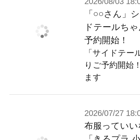
2026/08/03 18:
能となっています。
Bタイプは「目」「鼻」「口」の造形
「○○さん」
は丸くなりギャグシーンに最適なデ
ドテールちゃ
の造形となっています。
予約開始！
Aタイプ、Bタイプ共に一枚のランナ
「サイドテール
ーツが４つ付属しており、
りご予約開始
合計８個の表情パーツが制作可能！
ます
「泣き顔」「怒り顔」「満足顔」な
楽が激しいラインナップになってお
て遊んでくださいね♪
2026/07/27 18:
布服っていい
▼付属品
「きるプラ 