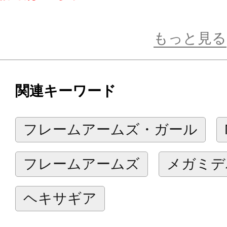
https://www.kotobukiya.co.jp/inform
281335/
もっと見る
「美少女×メカニック」シリーズ『メ
関連キーワード
場！
皇巫（オウブ）スサノヲ のパワーア
フレームアームズ・ガール
（ソウエン）』！！
フレームアームズ
メガミデ
完全新規ボディと豊富な武装でご好
に大小様々なエフェクトパーツを盛
ヘキサギア
鮮やかな青と白の成形色はノーマル