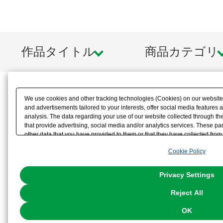
作品タイトル
商品カテゴリ
We use cookies and other tracking technologies (Cookies) on our website t
and advertisements tailored to your interests, offer social media feature
analysis. The data regarding your use of our website collected through t
that provide advertising, social media and/or analytics services. These p
other data that you have provided to them or that they have collected from 
analyze and optimize advertisements delivered to you by businesses other t
Cookie Policy
the use of all Cookies except for Strictly Necessary Cookies, please click "
with Cookies enabled, please click "OK". To select your preferences for e
You can change your consent or rejection settings at any time via through
Privacy Settings
our
Cookie Policy
or the website footer.
Reject All
OK