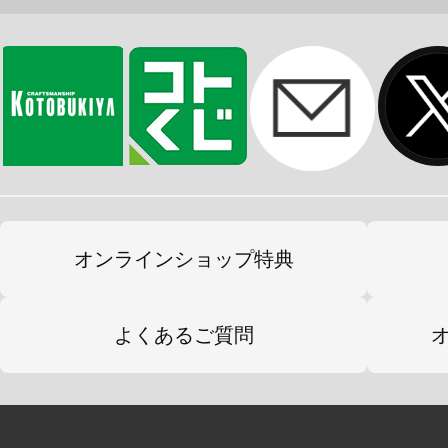
既存『M.S.G』『フレームアームズ
ール』『ヘキサギア』『創彩少女庭
リーズ等と各部併用が可能。
・瞳、マーキングなどのデカールが
【メガミデバイスとは】
全高14cmの自立型フィギュアロボ
オンラインショップ特典
しむように作って、改造して、戦わせ
よくあるご質問
のバトルホビー”を想定したプラモデ
可動フィギュアの第一人者、浅井真紀
カ”をコアとし、キャラクター＆メカ