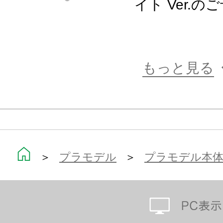
ます。
イト Ver.
・メインウェポン「フロストバイト
や銃、尻尾のような形態に大きく変
点。
もっと見る
・アーマーを身に着けた「武装モー
「素体モード」をパーツ差し替えで
・“マシニーカ”素体驚異の可動範囲
ポーズが自然にキマります。
＞
プラモデル
＞
プラモデル本
・多彩な武器パーツ、ジョイントパ
ットシーンを想定して遊ぶことがで
エフェクトパーツは派手なポージン
・各部に配置された3mm径のジョイ