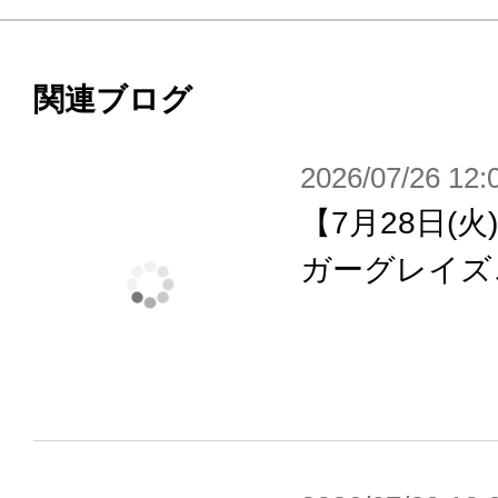
メージを一新。フェイスパーツは全
ラクターをお楽しみいただけます。
全身から噴き出したかのような蒼き
関連ブログ
ノヲのシルエットを変化させ、単な
2026/07/26 12:
留まらないプレーバリューをご提供
【7月28日(
デザインは朱羅、皇巫シリーズのNidy
ガーグレイズ
浅井真紀氏設計による“マシニーカ”
しいポージングが可能です。
【付属品/ギミック】
・炎の形をした数々のクリアエフェ