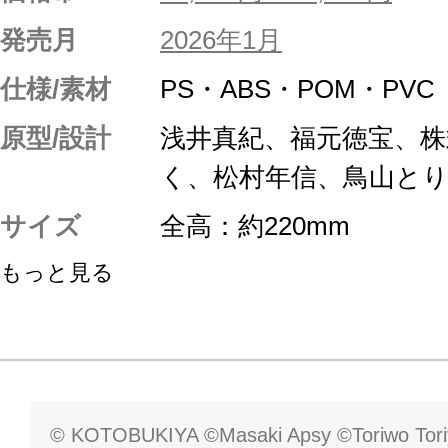
発売月
2026年1月
仕様/素材
PS・ABS・POM・PV
原型/設計
浅井真紀、福元徳宝、
く、松村年信、鳥山と
サイズ
全高：約220mm
もっと見る
© KOTOBUKIYA ©Masaki Apsy ©Toriwo Tor