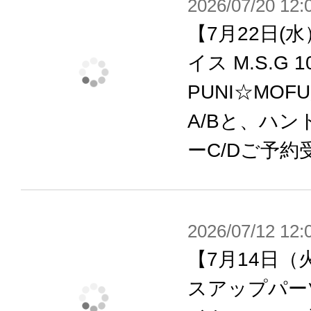
2026/07/20 12:
するためのジョイントパーツ類を新
【7月22日(
・Nidy-2D-氏によって新たに描き
イス M.S.G
細なアイプリントとして落とし込んだ
PUNI☆MOF
属。
A/Bと、ハン
・皇巫スサノヲと同じく、ボリュー
ーC/Dご予約
素体をお楽しみいただけます。
・メカ腕、メカ脚はフレーム構造を
く広がりました。装甲を取り外して
2026/07/12 12:
でパーツを装着できます。
【7月14日（
・「インセインモード」「ブルータ
スアップパー
パーツを組み替えにより大きく形状