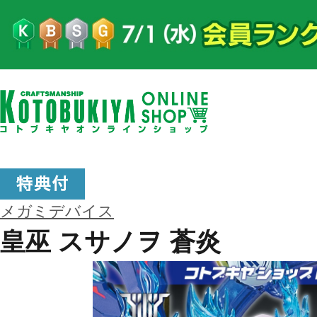
メガミデバイス
皇巫 スサノヲ 蒼炎