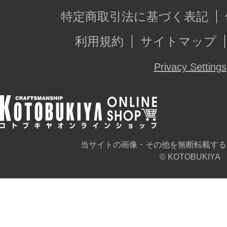
ーが手掛けてまいります。
特定商取引法に基づく表記
成型色は色分けがされ、顔はタンポ
利用規約
サイトマップ
ただけでイメージに近い仕上がりに
3mm径のジョイント穴の採用で、シ
Privacy Settings
はもちろんのこと、すでに発売済み
パーツの多くと組み合わせて遊ぶこ
※本製品は再生産です。
当サイトの画像・その他を無断転載する
© KOTOBUKIYA
※画像は試作品です。実際の商品と
ます。また撮影用に塗装されており
※本製品はお客様ご自身で組み立て